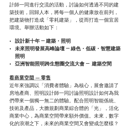
計師一同進行交流的活動，討論如何透過不同的建
築技術，回歸人本，將每一個人的健康放在前列，
把建築物打造成「零耗建築」，從而打造一個宜居
環境。舉辦活動如下：
設計新十年 — 建築・照明
未來照明發展高峰論壇 — 綠色・低碳・智慧建築
照明
亞洲智能照明跨生態圈交流大會 — 建築空間
看商業空間 — 零售
近年來強調以「消費者體驗」為核心，展會邀請了
房地產商、照明設計師一同討論照明設計如何為我
們帶來一個獨一無二的體驗。配合照明智能係統、
技術及產品，大膽規劃商業綜合體的「光」，活化
商業中心，為商業空間帶來額外價值。未來，數字
化的浪潮之下，未來的商業空間又會變成怎麼樣？