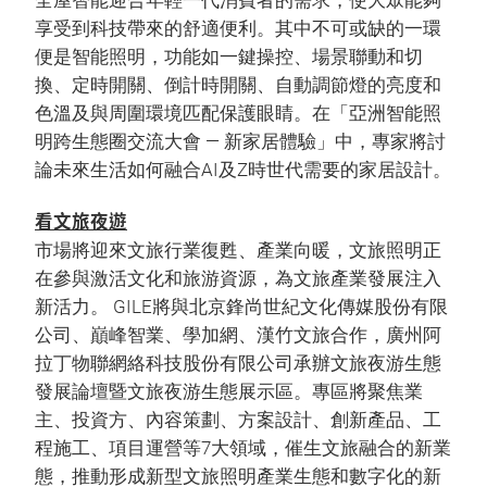
全屋智能迎合年輕一代消費者的需求，使大眾能夠
享受到科技帶來的舒適便利。其中不可或缺的一環
便是智能照明，功能如一鍵操控、場景聯動和切
換、定時開關、倒計時開關、自動調節燈的亮度和
色溫及與周圍環境匹配保護眼睛。在「亞洲智能照
明跨生態圈交流大會 — 新家居體驗」中，專家將討
論未來生活如何融合AI及Z時世代需要的家居設計。
看文旅夜遊
市場將迎來文旅行業復甦、產業向暖，文旅照明正
在參與激活文化和旅游資源，為文旅產業發展注入
新活力。 GILE將與北京鋒尚世紀文化傳媒股份有限
公司、巔峰智業、學加網、漢竹文旅合作，廣州阿
拉丁物聯網絡科技股份有限公司承辦文旅夜游生態
發展論壇暨文旅夜游生態展示區。專區將聚焦業
主、投資方、內容策劃、方案設計、創新產品、工
程施工、項目運營等7大領域，催生文旅融合的新業
態，推動形成新型文旅照明產業生態和數字化的新