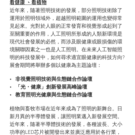
看健康 、看植物
近年來，隨著照明技術的發展，部分照明技術除了
運用於照明領域外，超越照明範圍的運用也變得常
見起來。光對於人眼的正常發育和視覺形成起到了
至關重要的作用，人工照明所形成的人類新環境是
現代社會發展的必然，而涉及眼健康或眼損傷的環
境關聯因素之一也是人工照明。在未來人工智能照
明的科技發展中，如何尋求適宜眼健康的科技方向?
展會期間將舉辦多個以健康為主題論壇：
非視覺照明技術與生態鏈合作論壇
「光・健康」創新發展高峰論壇
教育照明光健康與生態鏈合作論壇
植物與畜牧市場在近年來成為了照明的新舞台。日
新月異的半導體發展，讓照明業邁入新發展空間。
近年來，隨著半導體技術的發展，各種波長、大小
功率的LED芯片被開發出來並廣泛應用於各行業，