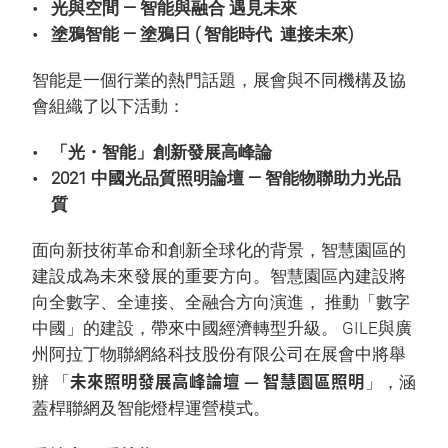
光與空間 — 智能與融合 遇見未來
塗鴉智能 — 塗鴉日 ( 智能時代 連接未來)
智能是一個行業的熱門話題，展會與不同機構及協
會組織了以下活動：
「光・智能」創新發展高峰論
2021 中國光品質照明論壇 — 智能物聯助力光品
質
面向新技術革命和創新全球化的背景，智慧園區的
建設成為未來發展的重要方向。智慧園區內建設將
向全數字、全連接、全融合方向演進， 推動「數字
中國」的建設，帶來中國經濟轉型升級。 GILE與廣
州阿拉丁物聯網絡科技股份有限公司在展會中將舉
未來照明發展高峰論壇 — 智慧園區照明
辦 「
」，涵
蓋桿聯網及智能燈桿運營模式。