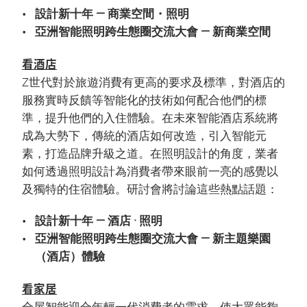
設計新十年 — 商業空間・照明
亞洲智能照明跨生態圈交流大會 — 新商業空間
看酒店
Z世代對於旅遊消費有更高的要求及標準，對酒店的
服務實時反饋等智能化的技術如何配合他們的標
準，提升他們的入住體驗。在未來智能酒店系統將
成為大勢下，傳統的酒店如何改造，引入智能元
素，打造品牌升級之道。在照明設計的角度，業者
如何透過照明設計為消費者帶來眼前一亮的感覺以
及獨特的住宿體驗。研討會將討論這些熱點話題：
設計新十年 — 酒店 · 照明
亞洲智能照明跨生態圈交流大會 — 新主題樂園
（酒店）體驗
看家居