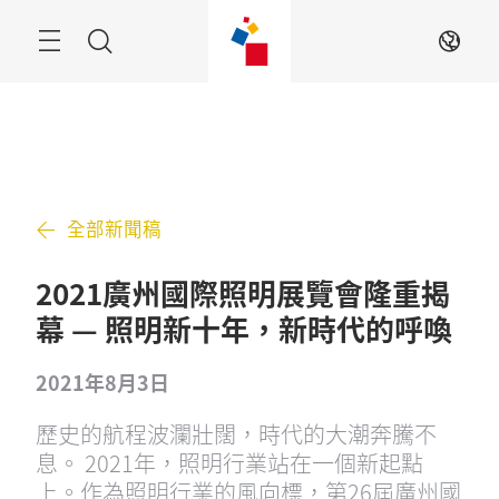
跳
過
搜
ZH
索
全部新聞稿
2021廣州國際照明展覽會隆重揭
幕 — 照明新十年，新時代的呼喚
2021年8月3日
歷史的航程波瀾壯闊，時代的大潮奔騰不
息。 2021年，照明行業站在一個新起點
上。作為照明行業的風向標，第26屆廣州國