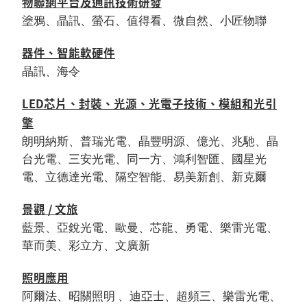
物聯網平台及通訊技術研發
塗鴉、晶訊、螢石、值得看、微自然、小匠物聯
器件、智能軟硬件
晶訊、海令
LED芯片、封裝、光源、光電子技術、模組和光引
擎
朗明納斯、普瑞光電、晶豐明源、億光、兆馳、晶
台光電、三安光電、同一方、鴻利智匯、國星光
電、立德達光電、隔空智能、易美新創、新克爾
景觀 / 文旅
藍景、亞銳光電、歐曼、芯龍、勇電、樂雷光電、
華而美、彩立方、文廣新
照明應用
阿爾法、昭關照明 、迪亞士、超頻三、樂雷光電、