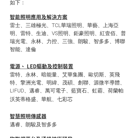
如下：
智能照明應用及解決方案
雷士、三雄極光、TCL華瑞照明、華藝、上海亞
明、雷特、生迪、VS照明、鉅豪照明、紅壹佰、普
瑞光電、永林、力控、三強、朗駿、智多多、博聯
智能、達倫
電源、 LED驅動及控制裝置
雷特、永林、暗能量、艾華集團、歐切斯、英飛
特、擎洲光電、明緯、茂碩、創聯、源微半導體、
LIFUD、邁睿、萬可電子、藍寶石、虹霸、荷蘭帕
沃英蒂格盛、華航、七彩芯
智慧照明傳感器
邁睿、朗駿及智多多