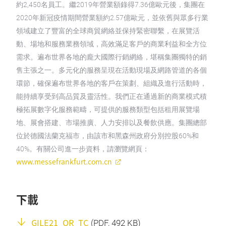
約2,450名員工。繼2019年營業額錄得7.36億歐元後，集團在
2020年新冠疫情期間營業額約2.57億歐元，並依舊與眾多行業
領域建立了豐富的全球商貿網絡並保持緊密聯繫，在展覽活
動、場地和服務業務領域，高效滿足客戶的商業利益和全方位
需求。遍布世界各地的龐大國際行銷網絡，堪稱集團獨特的銷
售主張之一。多元化的服務呈現在活動現場及網路管道的各個
環節，確保遍布世界各地的客戶在策劃、組織及進行活動時，
能持續享受到高品質及靈活性。我們正在通過新的商業模式積
極拓展數字化服務範疇，可提供的服務類型包括租用展覽場
地、展會搭建、市場推廣、人力安排以及餐飲供應。集團總部
位於德國法蘭克福市，由該市和黑森州政府分別控股60%和
40%。有關公司進一步資料，請瀏覽網頁：
www.messefrankfurt.com.cn
下載
GILE21_OR_TC
(
PDF
, 492 KB)