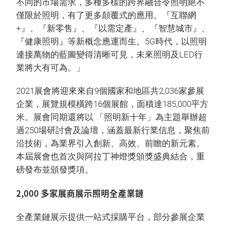
不同的市場需求，多種多樣的跨界融合令照明絕不
僅限於照明，有了更多顛覆式的應用。『互聯網
+』、『新零售』、『以需定產』、『智慧城市』、
『健康照明』等新概念應運而生。5G時代，以照明
連接萬物的藍圖變得清晰可見，未來照明及LED行
業將大有可為。」
2021展會將迎來來自9個國家和地區共2,036家參展
企業，展覽規模橫跨16個展館，面積達185,000平方
米。展會同期還將以 「照明新十年」為主題舉辦超
過250場研討會及論壇，涵蓋最新行業信息，聚焦前
沿技術，為業界引入創新、高效、前瞻的新元素。
本屆展會也首次與阿拉丁神燈獎頒獎盛典結合，重
磅發布並頒發獎項。
2,000 多家展商展示照明全產業鏈
全產業鏈展示提供一站式採購平台，部分參展企業