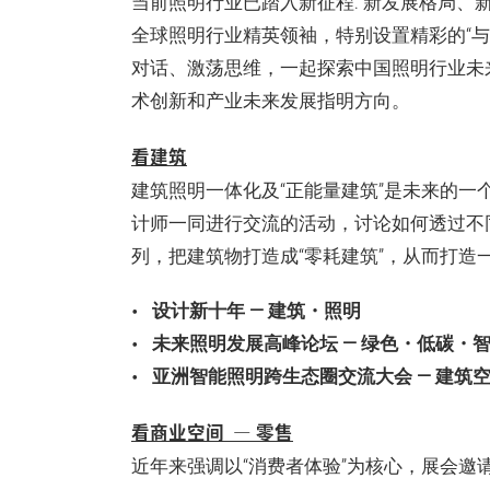
当前照明行业已踏入新征程: 新发展格局
全球照明行业精英领袖，特别设置精彩的“与唐
对话、激荡思维，一起探索中国照明行业未
术创新和产业未来发展指明方向。
看建筑
建筑照明一体化及“正能量建筑”是未来的
计师一同进行交流的活动，讨论如何透过不
列，把建筑物打造成“零耗建筑”，从而打造
设计新十年 — 建筑・照明
未来照明发展高峰论坛 — 绿色・低碳・
亚洲智能照明跨生态圈交流大会 — 建筑
看商业空间 — 零售
近年来强调以“消费者体验”为核心，展会