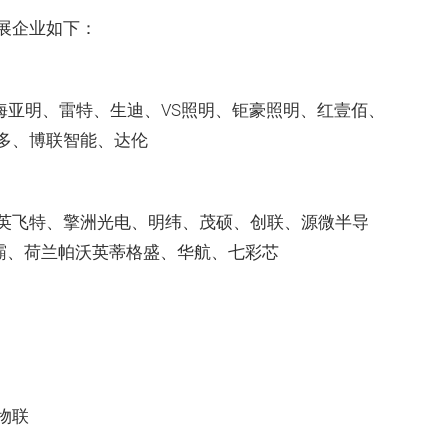
展企业如下：
海亚明、雷特、生迪、VS照明、钜豪照明、红壹佰、
多、博联智能、达伦
英飞特、擎洲光电、明纬、茂硕、创联、源微半导
虹霸、荷兰帕沃英蒂格盛、华航、七彩芯
物联