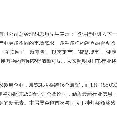
有限公司总经理胡忠顺先生表示：“照明行业进入下一
产业更多不同的市场需求，多种多样的跨界融合令照
联网+’、‘新零售’、‘以需定产’、‘智慧城市’、‘健康
连接万物的蓝图变得清晰可见，未来照明及LED行业将
6家参展企业，展览规模横跨16个展馆，面积达185,000
主题举办超过250场研讨会及论坛，涵盖最新行业信息，
瞻的新元素。本届展会也首次与阿拉丁神灯奖颁奖盛