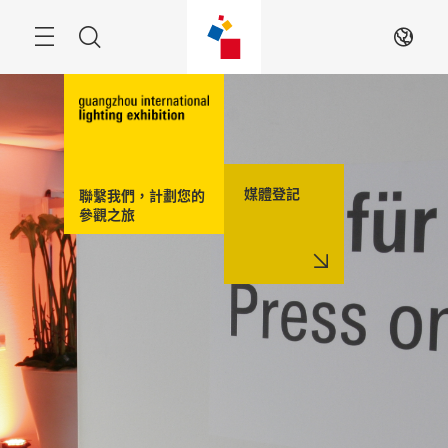
跳
過
搜
ZH
索
媒體登記
聯繫我們，計劃您的
參觀之旅