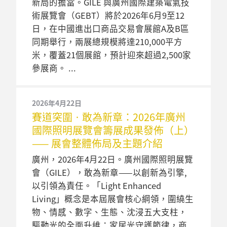
新局的擔當。GILE 與廣州國際建築電氣技
術展覽會（GEBT）將於2026年6月9至12
日，在中國進出口商品交易會展館A及B區
同期舉行，兩展總規模將達210,000平方
米，覆蓋21個展館，預計迎來超過2,500家
參展商。
2026年4月22日
賽道突圍 · 敢為新章：2026年廣州
國際照明展覽會籌展成果發佈（上）
—— 展會整體佈局及主題介紹
廣州，2026年4月22日。廣州國際照明展覽
會（GILE），敢為新章——以創新為引擎,
以引領為責任。「Light Enhanced
Living」概念是本屆展會核心綱領，圍繞生
物、情感、數字、生態、沈浸五大支柱，
驅動光的全面升維：家居光守護節律，商