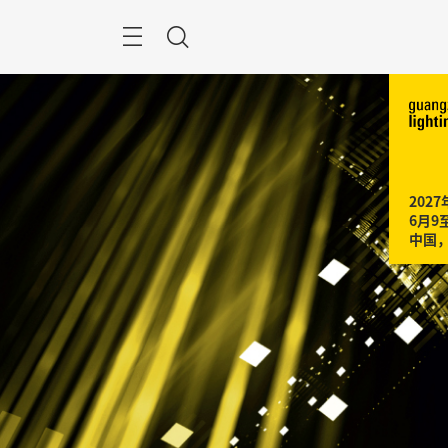
跳
过
搜
索
2027年
6月9至