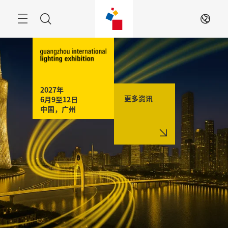
跳
过
搜
ZH
索
2027年

更多资讯
6月9至12日
