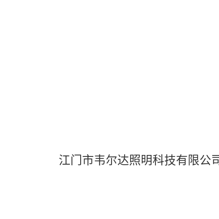
Vi
江门市韦尔达照明科技有限公
OK
The Video Cloud resource was not
This
is
found.
a
modal