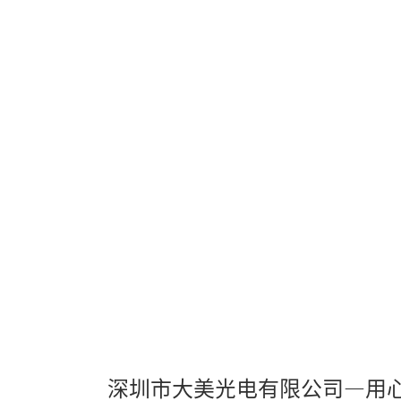
is
found.
a
modal
window.
Error Code:
VIDEO_CLOUD_ERR_RESOURCE
Session ID:
2026-08-08:130a5fd0eb496ce2a81f66e
Player Element ID:
390c669d-9098-4699-88f8-9fb1d222ddb0
深圳市大美光电有限公司—用