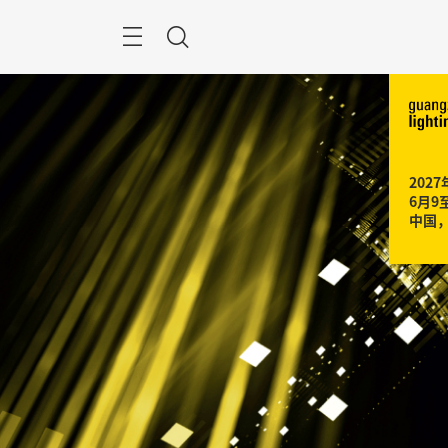
跳
过
搜
索
2027年
6月9至
中国，