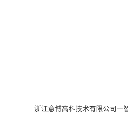
window.
Error Code:
VIDEO_CLOUD_ERR_RESOURCE
Session ID:
2026-08-08:e3fef3881a84c4c7afd0dea
Player Element ID:
52747b88-09e5-4dcd-aa0b-d9eaf0e7fd6b
浙江意博高科技术有限公司—
OK
The Video Cloud resource was not
This