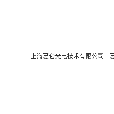
上海夏仑光电技术有限公司—
OK
The Video Cloud resource was not
This
is
found.
a
modal
window.
Error Code:
VIDEO_CLOUD_ERR_RESOURCE
Session ID:
2026-08-08:ac303ebdeedb5d6af994e376
Player Element ID:
4de5ee11-c497-4aab-ac16-88568102f337