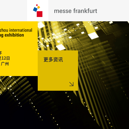


12日

更多资讯
广州
