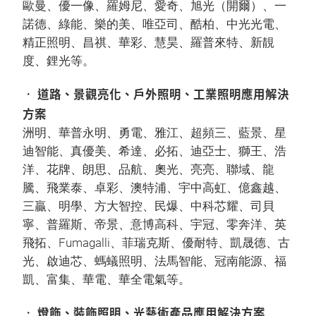
歐曼、優一像、羅姆尼、愛奇、旭光（開爾）、一
諾德、綠能、樂的美、唯亞司、酷柏、中光光電、
精正照明、昌祺、華彩、慧昊、羅普來特、新靚
度、鋰光等。
• 道路、景觀亮化、戶外照明、工業照明應用解決
方案
洲明、華普永明、勇電、雅江、超頻三、藍景、星
迪智能、真優美、希達、必拓、迪亞士、獅王、浩
洋、花牌、朗思、品航、奧光、亮亮、聯域、龍
騰、飛業泰、卓彩、澳特浦、宇中高虹、億鑫越、
三贏、明學、方大智控、民爆、中科芯耀、司貝
寧、普羅斯、帝景、意博高科、宇冠、零奔洋、英
飛拓、Fumagalli、菲瑞克斯、優耐特、凱晟德、古
光、啟迪芯、螞蟻照明、法馬智能、冠南能源、福
凱、富集、華電、華全電氣等。
• 燈飾、裝飾照明、光藝術產品應用解決方案