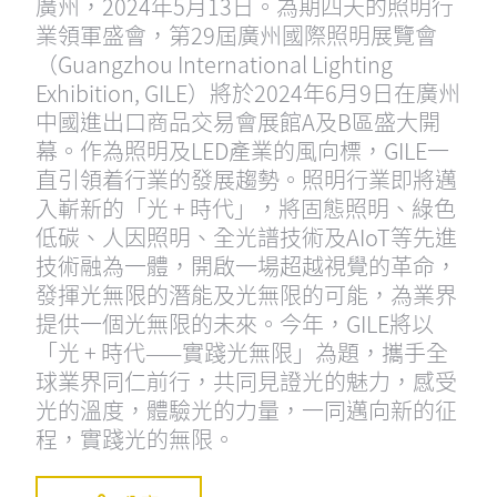
廣州，2024年5月13日。為期四天的照明行
業領軍盛會，第29屆廣州國際照明展覽會
（Guangzhou International Lighting
Exhibition, GILE）將於2024年6月9日在廣州
中國進出口商品交易會展館A及B區盛大開
幕。作為照明及LED產業的風向標，GILE一
直引領着行業的發展趨勢。照明行業即將邁
入嶄新的「光 + 時代」，將固態照明、綠色
低碳、人因照明、全光譜技術及AIoT等先進
技術融為一體，開啟一場超越視覺的革命，
發揮光無限的潛能及光無限的可能，為業界
提供一個光無限的未來。今年，GILE將以
「光 + 時代——實踐光無限」為題，攜手全
球業界同仁前行，共同見證光的魅力，感受
光的溫度，體驗光的力量，一同邁向新的征
程，實踐光的無限。