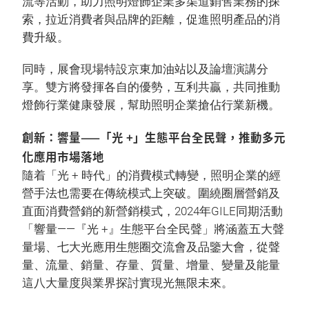
流等活動，助力照明燈飾企業多渠道銷售業務的探
索，拉近消費者與品牌的距離，促進照明產品的消
費升級。
同時，展會現場特設京東加油站以及論壇演講分
享。雙方將發揮各自的優勢，互利共贏，共同推動
燈飾行業健康發展，幫助照明企業搶佔行業新機。
創新：響量——「光 +」生態平台全民聲，推動多元
化應用市場落地
隨着「光 + 時代」的消費模式轉變，照明企業的經
營手法也需要在傳統模式上突破。圍繞圈層營銷及
直面消費營銷的新營銷模式，2024年GILE同期活動
「響量——『光 +』生態平台全民聲」將涵蓋五大聲
量場、七大光應用生態圈交流會及品鑒大會，從聲
量、流量、銷量、存量、質量、增量、變量及能量
這八大量度與業界探討實現光無限未來。