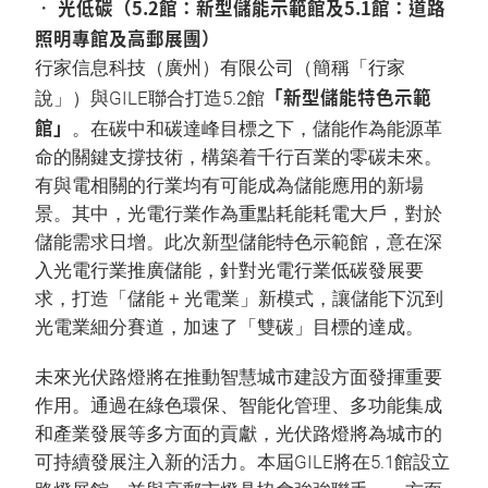
• 光低碳（5.2館：新型儲能示範館及5.1館：道路
照明專館及高郵展團）
行家信息科技（廣州）有限公司（簡稱「行家
「新型儲能特色示範
說」）與GILE聯合打造5.2館
館」
。在碳中和碳達峰目標之下，儲能作為能源革
命的關鍵支撐技術，構築着千行百業的零碳未來。
有與電相關的行業均有可能成為儲能應用的新場
景。其中，光電行業作為重點耗能耗電大戶，對於
儲能需求日增。此次新型儲能特色示範館，意在深
入光電行業推廣儲能，針對光電行業低碳發展要
求，打造「儲能 + 光電業」新模式，讓儲能下沉到
光電業細分賽道，加速了「雙碳」目標的達成。
未來光伏路燈將在推動智慧城市建設方面發揮重要
作用。通過在綠色環保、智能化管理、多功能集成
和產業發展等多方面的貢獻，光伏路燈將為城市的
可持續發展注入新的活力。本屆GILE將在5.1館設立