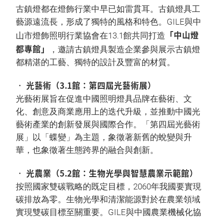
古鎮燈都在燈飾行業中早已如雷貫耳。古鎮燈具工
藝源遠流長，形成了獨特的風格和特色。GILE與中
「中山燈
山市燈飾照明行業協會在13.1館共同打造
都專館」
，邀請古鎮燈具製造企業參與展示古鎮燈
都精湛的工藝、獨特的設計及豐富的材質。
• 光藝術（3.1館：第四屆光藝術展）
光藝術展旨在促進中國照明燈具品牌在藝術、文
化、創意及商業應用上的迭代升級，並推動中國光
藝術產業的創新發展與國際合作。「第四屆光藝術
展」以「蝶變」為主題，象徵著新舊的蛻變與升
華，也象徵著生態跨界的融合與創新。
• 光農業（5.2館：生物光學與智慧農業示範館）
按照國家雙碳戰略的既定目標，2060年我國要實現
碳排放為零。生物光學和清潔能源對於在農業領域
實現雙碳目標至關重要。GILE與中國農業機械化協