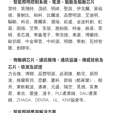
• 智能照明控制系統、電源、驅動及驅動芯片
雷特、英飛特、茂碩、明緯、聖昌、伊戈爾、萊福
德、賽耐比、柏科、比爾達、晶豐明源、艾迪明、
驅馳、科谷、賽爾富、晟瑞、崧盛、金波科創、虹
霸、固德、艾華、安規、惠柏龍、特侖、維基、景
晴、美芯晟、華鑫電子、華浩德、東菱、博蘭得、
歐切斯、中金華普、中科源、明聯、華創、瓦特智
匯、創聯等。
• 物聯網芯片、通訊模塊、通訊協議、傳感技術及
芯片、檢測及認證
力合微、博聯、晶豐明源、必易微、酷宅、易而
達、格蘭斯貝、思麒、慶科、群核（酷家樂）、順
舟、東軟載波、邁睿、元盛、隔空、覓感、富奧
星、泰吉、愛捷、漫卡、PLC產業鏈、DALI產業
鏈、ZHAGA、DEKRA、UL、KNX協會等。
• 智能照明應用解決方案