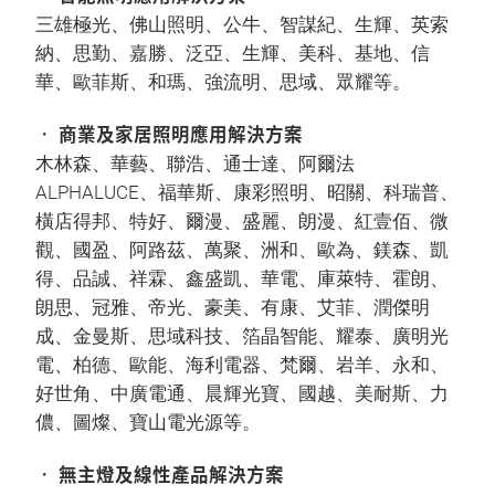
三雄極光、佛山照明、公牛、智謀紀、生輝、英索
納、思勤、嘉勝、泛亞、生輝、美科、基地、信
華、歐菲斯、和瑪、強流明、思域、眾耀等。
• 商業及家居照明應用解決方案
木林森、華藝、聯浩、通士達、阿爾法
ALPHALUCE、福華斯、康彩照明、昭關、科瑞普、
橫店得邦、特好、爾漫、盛麗、朗漫、紅壹佰、微
觀、國盈、阿路茲、萬聚、洲和、歐為、鎂森、凱
得、品誠、祥霖、鑫盛凱、華電、庫萊特、霍朗、
朗思、冠雅、帝光、豪美、有康、艾菲、潤傑明
成、金曼斯、思域科技、箔晶智能、耀泰、廣明光
電、柏德、歐能、海利電器、梵爾、岩羊、永和、
好世角、中廣電通、晨輝光寶、國越、美耐斯、力
儂、圖燦、寶山電光源等。
• 無主燈及線性產品解決方案