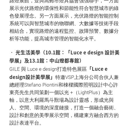
路燈展館，並與高郵市燈具協會強強聯手，一方面
展示光伏路燈的環保性和節能性符合智慧城市的綠
色發展理念。另一方面展示，光伏路燈的智能控制
系統可以與智慧城市的物聯網、大數據等技術手段
相結合，實現路燈的遠程監控、故障預警、數據分
析等功能，提高城市管理的智能化水平。
• 光生活美學（10.1館：「Luce e design 設計美
學展」及13.1館：中山燈都專館）
「Luce e
GILE 與 Luce e design打造特色展區
design設計美學展」
特邀VSP上海分公司合伙人兼
總經理Stefano Piontini和棟樑國際照明設計中心許
東亮先生共同策劃一個以光 +（LightPlus）為主
軸，以意大利羅馬斗獸場為設計靈感，形成光與
人、空間、環境的深度鏈接，打造一個融合藝術、
設計和創意的美學展示空間，構建東方融合西方的
設計表達平台。