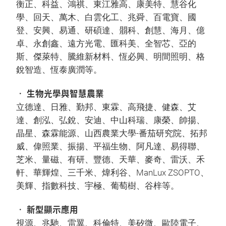
衡正、科益、鴻祺、東江雅高、康美特、慧谷化
學、回天、萬木、白雲化工、兆舜、百電寶、國
登、安興、易通、研碩達、朤科、創慧、海月、億
卓、永創鑫、遠方光電、匯科美、全智芯、亞的
斯、傑萊特、騰維新材料、恆必興、明間照明、格
銳智造、恆泰廣潤等。
• 生物光學與智慧農業
立德達、日雅、勤邦、東霖、高飛捷、健森、艾
達、創泓、弘銳、安迪、中山科瑞、康榮、帥揚、
晶星、森霖能源、山西農業大學-番茄研究院、拓邦
威、偉照業、振揚、平福生物、阿凡達、易得聯、
芝米、量磁、有研、豐德、天華、麥奇、雷沃、禾
軒、華輝煌、三千米、煒利谷、ManLux ZSOPTO、
美輝、指數科技、宇極、葡萄樹、谷梓等。
• 新型顯示應用
視源、兆馳、雷翼、科倫特、美矽微、歐陸電子、