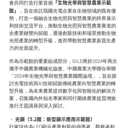
「生物光學與智慧農業示範
會共同打造行業首個
館」
，旨在依託我國光電企業在生物領域的既有優
勢，打造一個融合生物光照與智慧農業的跨界展示
和技術交流平台，推動生物光照與智慧農業賽道的
全產業鏈雙向賦能，通過創新技術和場景推動生物
光照產業的轉型升級，進而帶動智慧農業新質生產
力的全面提升。
作為示範館的重要組成部分，GILE將於2024年再次
攜手中國農業機械化協會、中國農業大學聯合舉辦
「2024年生物光學與智慧農業國際論壇」，旨在探
討光電技術與AI技術賦能傳統農業向智慧農業的轉
型升級，為未來農業提供數字化與智能化的解決方
案，召集國內外知名專家和同行圍繞農業提質增效
進行主題講座與深入探討。
• 光顯（5.2館：新型顯示應用示範館）
行家說作為LED顯示產業創新的倡導者、觀察者和