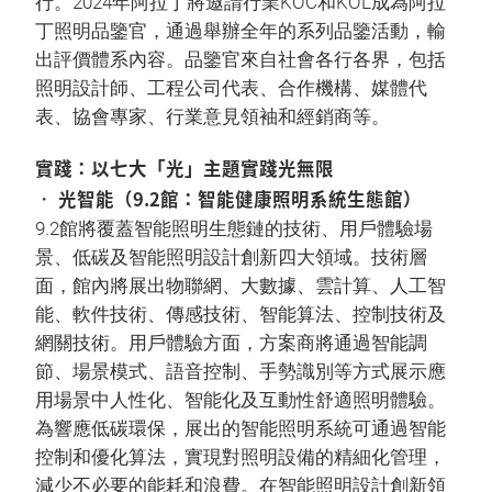
行。2024年阿拉丁將邀請行業KOC和KOL成為阿拉
丁照明品鑒官，通過舉辦全年的系列品鑒活動，輸
出評價體系內容。品鑒官來自社會各行各界，包括
照明設計師、工程公司代表、合作機構、媒體代
表、協會專家、行業意見領袖和經銷商等。
實踐：以七大「光」主題實踐光無限
• 光智能（9.2館：智能健康照明系統生態館）
9.2館將覆蓋智能照明生態鏈的技術、用戶體驗場
景、低碳及智能照明設計創新四大領域。技術層
面，館內將展出物聯網、大數據、雲計算、人工智
能、軟件技術、傳感技術、智能算法、控制技術及
網關技術。用戶體驗方面，方案商將通過智能調
節、場景模式、語音控制、手勢識別等方式展示應
用場景中人性化、智能化及互動性舒適照明體驗。
為響應低碳環保，展出的智能照明系統可通過智能
控制和優化算法，實現對照明設備的精細化管理，
減少不必要的能耗和浪費。在智能照明設計創新領