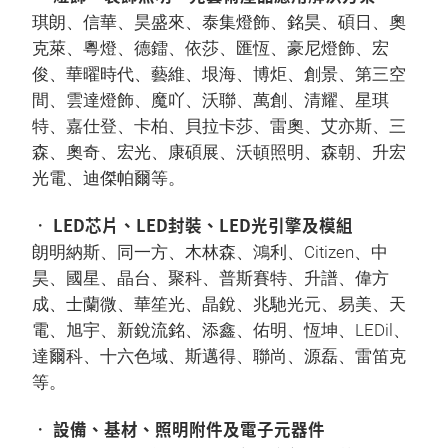
琪朗、信華、昊盛來、泰集燈飾、銘昊、碩日、奧
克萊、粵燈、德鐳、依莎、匯恆、豪尼燈飾、宏
俊、華曜時代、藝維、垠海、博炬、創景、第三空
間、雲達燈飾、魔吖、沃聯、萬創、清耀、星琪
特、嘉仕登、卡柏、貝拉卡莎、雷奧、艾亦斯、三
森、奧奇、宏光、康碩展、沃頓照明、森朝、升宏
光電、迪傑帕爾等。
• LED芯片、LED封裝、LED光引擎及模組
朗明納斯、同一方、木林森、鴻利、Citizen、中
昊、國星、晶台、聚科、普斯賽特、升譜、偉方
成、士蘭微、華笙光、晶銳、兆馳光元、易美、天
電、旭宇、新銳流銘、添鑫、佑明、恆坤、LEDil、
達爾科、十六色域、斯邁得、聯尚、源磊、雷笛克
等。
• 設備、基材、照明附件及電子元器件