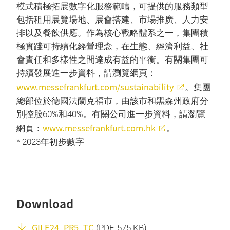
模式積極拓展數字化服務範疇，可提供的服務類型
包括租用展覽場地、展會搭建、市場推廣、人力安
排以及餐飲供應。作為核心戰略體系之一，集團積
極實踐可持續化經營理念，在生態、經濟利益、社
會責任和多樣性之間達成有益的平衡。有關集團可
持續發展進一步資料，請瀏覽網頁：
www.messefrankfurt.com/sustainability
。集團
總部位於德國法蘭克福市，由該市和黑森州政府分
別控股60%和40%。有關公司進一步資料，請瀏覽
www.messefrankfurt.com.hk
網頁：
。
* 2023年初步數字
Download
GILE24_PR5_TC
(
PDF
, 575 KB)