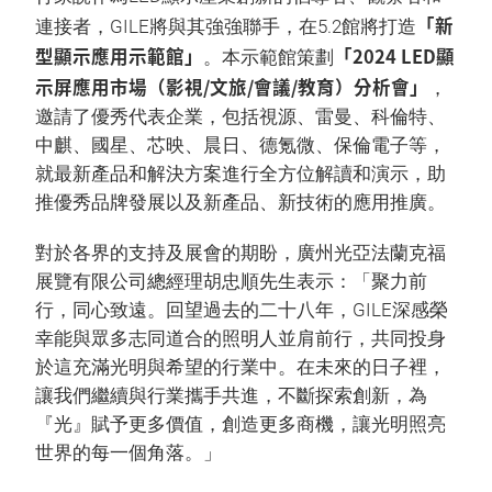
「新
連接者，GILE將與其強強聯手，在5.2館將打造
型顯示應用示範館」
「2024 LED顯
。本示範館策劃
示屏應用市場（影視/文旅/會議/教育）分析會」
，
邀請了優秀代表企業，包括視源、雷曼、科倫特、
中麒、國星、芯映、晨日、德氪微、保倫電子等，
就最新產品和解決方案進行全方位解讀和演示，助
推優秀品牌發展以及新產品、新技術的應用推廣。
對於各界的支持及展會的期盼，廣州光亞法蘭克福
展覽有限公司總經理胡忠順先生表示：「聚力前
行，同心致遠。回望過去的二十八年，GILE深感榮
幸能與眾多志同道合的照明人並肩前行，共同投身
於這充滿光明與希望的行業中。在未來的日子裡，
讓我們繼續與行業攜手共進，不斷探索創新，為
『光』賦予更多價值，創造更多商機，讓光明照亮
世界的每一個角落。」