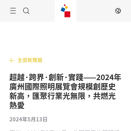
跳
過
搜
ZH
索
全部新聞稿
超越·跨界·創新·實踐——2024年
廣州國際照明展覽會規模創歷史
新高，匯聚行業光無限，共燃光
熱愛
2024年5月13日