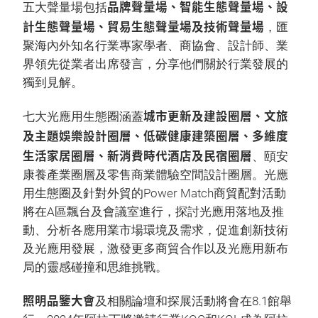
品牌聲量場、智能生態聲量場、設
五大聲量場包括
計生態聲量場、貿易生態聲量場及技術聲量場
，匯
聚海內外知名行業專家學者、商協會、設計師、業
界領先從業者出席發言，分享他們關於行業發展的
獨到見解。
城市更新及建設圈層、文旅
七大光應用生態圈涵蓋
及主題娛樂設計圈層、低碳健康建築圈層、多維度
生活家居圈層、新消費時代酒店及民宿圈層
、頤安
康養產業圈層及零售商業體驗空間設計圈層。光應
用生態圈及針對外貿的Power Match商貿配對活動
將在A區飄台及會議室進行，探討光應用落地及推
動、分析各應用業市場環境及需求，促進創新技術
及光應用發展，激發更多商貿合作以及光應用新布
局的靈感碰撞和思維挑戰。
照明品鑒大會
及相關論壇和探展活動將會在8.1館舉