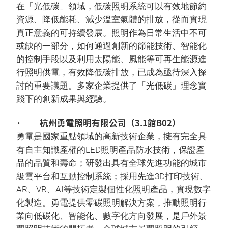
在「光低碳」領域，低碳照明系統可以有效地節約
資源、降低能耗、減少溫室氣體的排放，從而實現
真正意義的可持續發展。照明作為日常生活中不可
或缺的一部分，如何通過創新的節能技術、智能化
的控制手段以及利用太陽能、風能等可再生能源進
行照明供電，有效降低碳排放，已成為亟待深入探
討的重要議題。多家企業提供了「光低碳」理念實
踐下的創新成果與經驗。
· 杭州勇電照明有限公司（3.1館B02）
勇電是國家重點領域的高新技術企業，擁有完全具
有自主知識產權的LED照明產品防水技術，保證產
品的品質和壽命；研發出具有全球先進功能的城市
級雲平台和互動控制系統；採用先進3D打印技術、
AR、VR、AI等技術定製個性化照明產品，實現數字
化製造。勇電提供零碳照明解決方案，推動照明行
業向低碳化、智能化、數字化方向發展，是戶外景