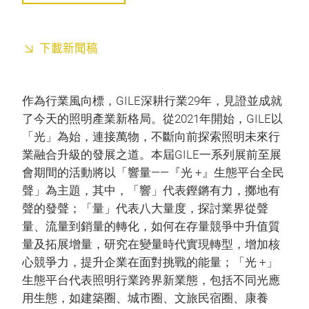
下載新聞稿
作為行業風向標，GILE深耕行業29年，見證並成就
了今天的照明產業新格局。從2021年開始，GILE以
「光」為始，連接萬物，不斷向前探索照明未來行
業融合升級的發展之道。本屆GILE一系列展前至展
會期間的活動將以「響量——『光 +』生態平台全民
聲」為主題，其中，「響」代表鏗鏘有力，擲地有
聲的發聲；「量」代表八大量度，探討業界從聲
量、流量到銷量的轉化，如何在存量競爭中升值質
量及拓展增量，研究在變量時代實現轉型，增加核
心競爭力，提升企業在面對挑戰的能量；「光 +」
生態平台代表照明行業跨界新業態，包括不同光應
用生態，如建築圈、城市圈、文旅民宿圈、康養