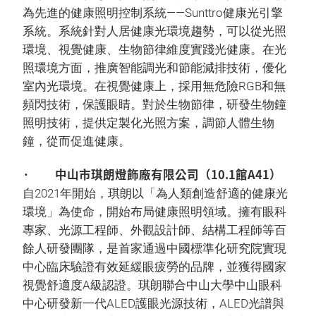
為先進的健康照明控制系統——Sunttro健康光引擎
系統。系統針對人居健康光環境趨勢，可以從光照
環境、視覺健康、生物節律維度實踐光健康。在光
照環境方面，推廣智能調光和節能減排技術，優化
室內光環境。在視覺健康上，採用無危險RGB和無
頻閃技術，保護眼睛。對於生物節律，研發生物鐘
照明技術，提供定製化光照方案，調節人體生物
鐘，從而促進健康。
· 中山市琪朗燈飾廠有限公司（10.1館A41）
自2021年開始，琪朗以「為人類創造舒適的健康光
環境」為使命，開始布局健康照明領域。擁有眼科
專家、光源工程師、外觀設計師、結構工程師等百
餘人研發團隊，是首家通過中國標準化研究院實現
中心臨床驗證有效延緩眼疲勞的品牌，並獲得國家
視覺舒適度A級認證。琪朗聯合中山大學中山眼科
中心研發新一代ALED護眼光源技術，ALED光譜與