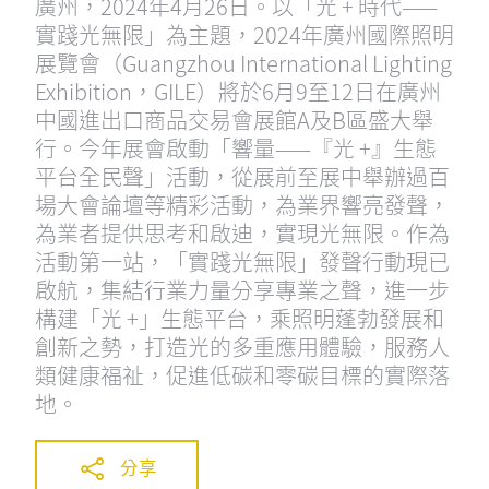
廣州，2024年4月26日。以「光 + 時代——
實踐光無限」為主題，2024年廣州國際照明
展覽會（Guangzhou International Lighting
Exhibition，GILE）將於6月9至12日在廣州
中國進出口商品交易會展館A及B區盛大舉
行。今年展會啟動「響量——『光 +』生態
平台全民聲」活動，從展前至展中舉辦過百
場大會論壇等精彩活動，為業界響亮發聲，
為業者提供思考和啟迪，實現光無限。作為
活動第一站，「實踐光無限」發聲行動現已
啟航，集結行業力量分享專業之聲，進一步
構建「光 +」生態平台，乘照明蓬勃發展和
創新之勢，打造光的多重應用體驗，服務人
類健康福祉，促進低碳和零碳目標的實際落
地。
分享