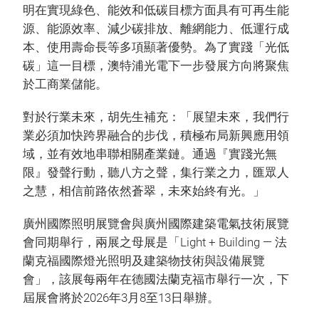
明在實現綠色、能效和低碳目標方面具有可再生能
源、能源效率、減少碳排放、離網能力、低運行成
本、使用壽命長等多項顯著優勢。為了實踐「光低
碳」這一目標，澳特浦光電下一步發展方向將聚焦
於工商業儲能。
對於行業未來，胡先生補充：「展望未來，我們行
業必須加快跨界融合的步伐，積極布局新興應用領
域，並有效地串聯相關產業鏈。通過『實踐光無
限』發聲行動，聽八方之聲，集行業之力，匯眾人
之慧，相信前路依然蒼翠，未來始終有光。」
廣州國際照明展覽會與廣州國際建築電氣技術展覽
會同期舉行，兩展之母展是「Light + Building — 法
蘭克福國際燈光照明及建築物技術與設備展覽
會」，該展每兩年在德國法蘭克福市舉行一次，下
屆展會將於2026年3月8至13日舉辦。