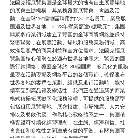
法蘭克福展覽集團是全球最大的擁有自主展覽場地
的展會主辦機構，其業務覆蓋展覽會、會議及活
動，在全球28*個地區聘用約2,300*名員工，業務版
圖遍及世界各地。2023年營業額逾6億歐元*，集團
與眾多行業領域建立了豐富的全球商貿網絡並保持
緊密聯繫，在展覽活動、場地和服務業務領域，高
效滿足客戶的商業利益和全方位需求。法蘭克福展
覽集團核心優勢在於遍布世界各地龐大、緊密的國
際行銷網絡，覆蓋全球約180個國家。多元化的服務
呈現在活動現場及網絡平台的各個環節，確保遍布
世界各地的客戶在策劃、組織及進行活動時，能持
續享受到高品質及靈活性。我們正在通過新的商業
模式積極拓展數字化服務範疇，可提供的服務類型
包括租用展覽場地、展會搭建、市場推廣、人力安
排以及餐飲供應。作為核心戰略體系之一，集團積
極實踐可持續化經營理念，在生態、經濟利益、社
會責任和多樣性之間達成有益的平衡。有關集團可