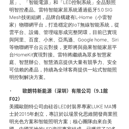
居」、「智能電源」和「LED控制系統」全品類照
明智控產品。雷特智能家居系統通過藍牙5.0 SIG
Mesh技術組網，品牌自構建有L-Home（小雷智
家）物聯網平台，打造穩定的IoT無線智能系統，從
雲平台、設備、管理端形成完整閉環，目前已實現
與阿里、百度、小米、亞馬遜、Google home、Siri
等物聯網平台云云對接，更即將與蘋果智能家居平
台HomeKit實現對接。雷特將繼續為眾多智慧家
庭、智慧辦公、智慧酒店提供大量有競爭力、安全
可信賴的產品，持續為全球客商提供一站式智能照
明控制解決方案。
· 歐朗特新能源（深圳）有限公司（9.1館
F02）
美國歐朗特公司由硅谷LED封裝界專家LUKE MA博
士於2015年創立，專註於以場景化思維開發商業照
明光色方案和智能照明方案；核心團隊由來自美