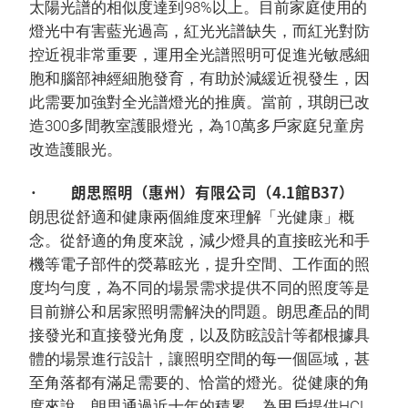
太陽光譜的相似度達到98%以上。目前家庭使用的
燈光中有害藍光過高，紅光光譜缺失，而紅光對防
控近視非常重要，運用全光譜照明可促進光敏感細
胞和腦部神經細胞發育，有助於減緩近視發生，因
此需要加強對全光譜燈光的推廣。當前，琪朗已改
造300多間教室護眼燈光，為10萬多戶家庭兒童房
改造護眼光。
· 朗思照明（惠州）有限公司（4.1館B37）
朗思從舒適和健康兩個維度來理解「光健康」概
念。從舒適的角度來說，減少燈具的直接眩光和手
機等電子部件的熒幕眩光，提升空間、工作面的照
度均勻度，為不同的場景需求提供不同的照度等是
目前辦公和居家照明需解決的問題。朗思產品的間
接發光和直接發光角度，以及防眩設計等都根據具
體的場景進行設計，讓照明空間的每一個區域，甚
至角落都有滿足需要的、恰當的燈光。從健康的角
度來說，朗思通過近十年的積累，為用戶提供HCL