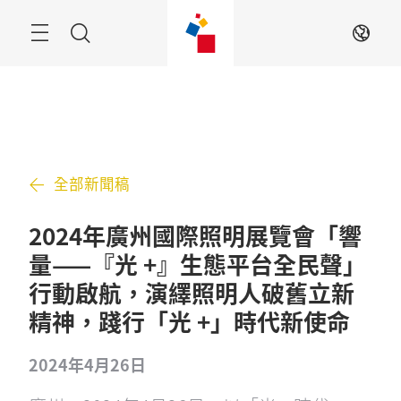
跳
過
搜
ZH
索
全部新聞稿
2024年廣州國際照明展覽會「響
量——『光 +』生態平台全民聲」
行動啟航，演繹照明人破舊立新
精神，踐行「光 +」時代新使命
2024年4月26日