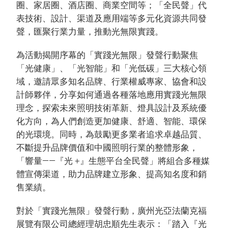
圈、家居圈、酒店圈、商業空間等；「全民聲」代
表技術、設計、渠道及應用端等多元化資源共同發
聲，匯聚行業力量，推動光無限實踐。
為活動揭開序幕的「實踐光無限」發聲行動聚焦
「光健康」、「光智能」和「光低碳」三大核心領
域，邀請眾多知名品牌、行業權威專家、協會和設
計師夥伴，分享如何通過各種落地應用實踐光無限
理念，探索未來照明技術革新、燈具設計及系統優
化方向，為人們創造更加健康、舒適、智能、環保
的光環境。同時，為鼓勵更多業者追求卓越品質、
不斷提升品牌價值和中國照明行業的整體形象，
「響量——『光 +』生態平台全民聲」將組合多種媒
體宣傳渠道，助力品牌建立形象、提高知名度和銷
售業績。
對於「實踐光無限」發聲行動，廣州光亞法蘭克福
展覽有限公司總經理胡忠順先生表示：「踏入『光