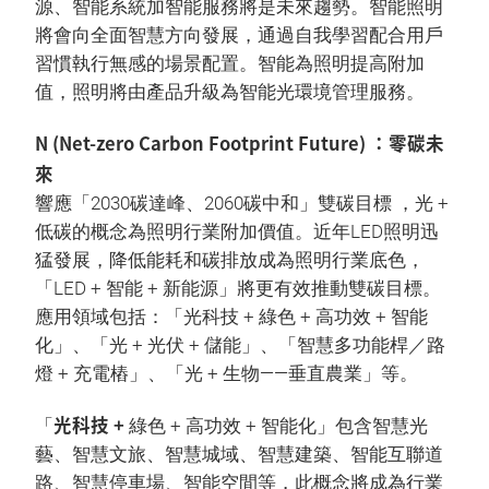
源、智能系統加智能服務將是未來趨勢。智能照明
將會向全面智慧方向發展，通過自我學習配合用戶
習慣執行無感的場景配置。智能為照明提高附加
值，照明將由產品升級為智能光環境管理服務。
N (Net-zero Carbon Footprint Future) ：零碳未
來
響應「2030碳達峰、2060碳中和」雙碳目標 ，光 +
低碳的概念為照明行業附加價值。近年LED照明迅
猛發展，降低能耗和碳排放成為照明行業底色，
「LED + 智能 + 新能源」將更有效推動雙碳目標。
應用領域包括：「光科技 + 綠色 + 高功效 + 智能
化」、「光 + 光伏 + 儲能」、「智慧多功能桿／路
燈 + 充電樁」、「光 + 生物——垂直農業」等。
光科技 +
「
綠色 + 高功效 + 智能化」包含智慧光
藝、智慧文旅、智慧城域、智慧建築、智能互聯道
路、智慧停車場、智能空間等，此概念將成為行業