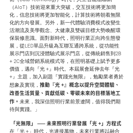
（AIoT）技術迎來重大突破，交互技術將更加簡
化，信息技術將更加智能化，計算技術將朝着無限
化的方向發展。另外，新一代體驗消費模式改變生
活潮流及美學觀念、大健康及雙碳目標大勢喚醒環
保裝修意識。面對新時代，照明行業正向跨生態發
展，從LED單品升級為互聯互通跨系統，從功能性
展示門店到沉浸體驗式展示門店，從傳統銷售到2B
+ 2C全域營銷系統模式等，在照明基礎上賦予更多
價值，邁向『光 +』時代。本屆展會延伸去年『光
+』主題，加入副題『實踐光無限』，勉勵業者勇於
推動『光 +』概念以提升空間體驗、
想象及實現，
改善生活質量、貢獻低碳、零碳未來的目標落地工
作。
未來，我深信照明行業前景遼闊，值得我們期
待與實踐。」
「光無限」 —— 未來照明行業發展「光 +」方程式
在「光 +」時代，光連接萬物，未來行業將以融合