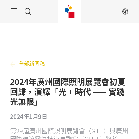
跳
過
搜
ZH
索
全部新聞稿
2024年廣州國際照明展覽會初夏
回歸，演繹「光 + 時代 —— 實踐
光無限」
2024年1月9日
第29屆廣州國際照明展覽會（GILE）與廣州
國際建築電氣技術展覽會（GEBT）將於