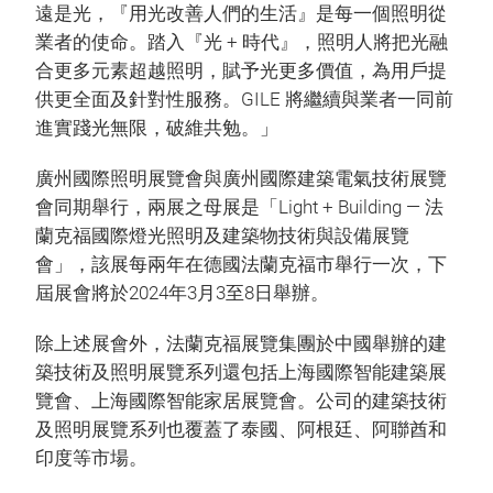
遠是光，『用光改善人們的生活』是每一個照明從
業者的使命。踏入『光 + 時代』，照明人將把光融
合更多元素超越照明，賦予光更多價值，為用戶提
供更全面及針對性服務。GILE 將繼續與業者一同前
進實踐光無限，破維共勉。」
廣州國際照明展覽會與廣州國際建築電氣技術展覽
會同期舉行，兩展之母展是「Light + Building — 法
蘭克福國際燈光照明及建築物技術與設備展覽
會」，該展每兩年在德國法蘭克福市舉行一次，下
屆展會將於2024年3月3至8日舉辦。
除上述展會外，法蘭克福展覽集團於中國舉辦的建
築技術及照明展覽系列還包括上海國際智能建築展
覽會、上海國際智能家居展覽會。公司的建築技術
及照明展覽系列也覆蓋了泰國、阿根廷、阿聯酋和
印度等市場。