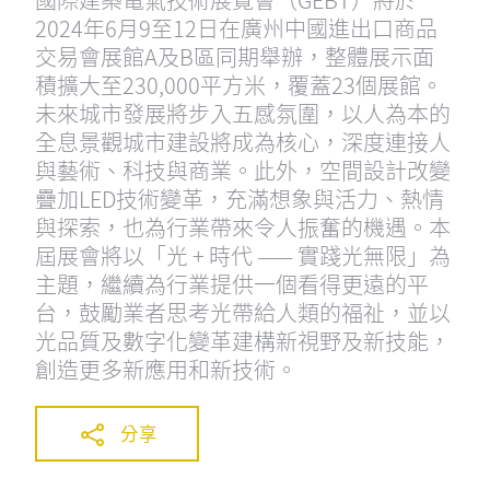
2024年6月9至12日在廣州中國進出口商品
交易會展館A及B區同期舉辦，整體展示面
積擴大至230,000平方米，覆蓋23個展館。
未來城市發展將步入五感氛圍，以人為本的
全息景觀城市建設將成為核心，深度連接人
與藝術、科技與商業。此外，空間設計改變
疊加LED技術變革，充滿想象與活力、熱情
與探索，也為行業帶來令人振奮的機遇。本
屆展會將以「光 + 時代 —— 實踐光無限」為
主題，繼續為行業提供一個看得更遠的平
台，鼓勵業者思考光帶給人類的福祉，並以
光品質及數字化變革建構新視野及新技能，
創造更多新應用和新技術。
分享