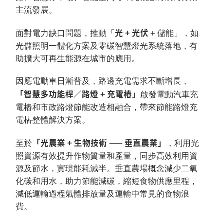
主流發展。
光 + 光伏
面對電力缺口問題，推動「
+ 儲能」，如
光儲照明一體化方案及零碳智慧燈光系統落地，有
助擴大可再生能源在城市的應用。
因應電動車日漸普及，路邊充電需求不斷增長，
「智慧多功能桿／路燈 + 充電樁」
啟發電動汽車充
電樁和市政路燈節能改造相融合，帶來節能路燈充
電樁整體解決方案。
「光農業 + 生物技術 —— 垂直農業」
至於
，利用光
照資源有效提升作物質量和產量，同步高效利用資
源及節水，實現能耗減半。垂直農場概念減少二氧
化碳和用水，助力節能減碳，縮短食物供應里程，
減低運輸過程氣體排放量及運輸中常見的食物浪
費。