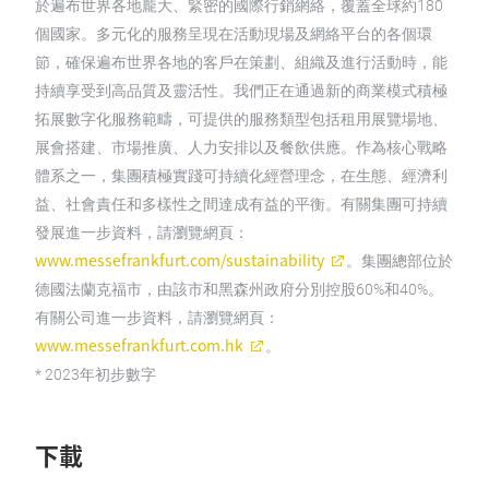
於遍布世界各地龐大、緊密的國際行銷網絡，覆蓋全球約180
個國家。多元化的服務呈現在活動現場及網絡平台的各個環
節，確保遍布世界各地的客戶在策劃、組織及進行活動時，能
持續享受到高品質及靈活性。我們正在通過新的商業模式積極
拓展數字化服務範疇，可提供的服務類型包括租用展覽場地、
展會搭建、市場推廣、人力安排以及餐飲供應。作為核心戰略
體系之一，集團積極實踐可持續化經營理念，在生態、經濟利
益、社會責任和多樣性之間達成有益的平衡。有關集團可持續
發展進一步資料，請瀏覽網頁：
www.messefrankfurt.com/sustainability
。集團總部位於
德國法蘭克福市，由該市和黑森州政府分別控股60%和40%。
有關公司進一步資料，請瀏覽網頁：
www.messefrankfurt.com.hk
。
* 2023年初步數字
下載