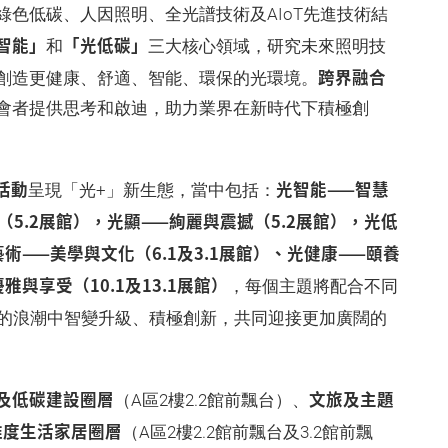
綠色低碳、人因照明、全光譜技術及AIoT先進技術結
智能」
「光低碳」
和
三大核心領域，研究未來照明技
跨界融合
創造更健康、舒適、智能、環保的光環境。
會者提供思考和啟迪，助力業界在新時代下積極創
活動
光智能——智慧
呈現「光+」新生態，當中包括：
（5.2展館），光顯——絢麗與震撼（5.2展館），光低
藝術——美學與文化（6.1及3.1展館）、光健康——頤養
雅與享受（10.1及13.1展館）
，每個主題將配合不同
代」的浪潮中智變升級、積極創新，共同迎接更加廣闊的
及低碳建設圈層
文旅及主題
（A區2樓2.2館前飄台）、
維度生活家居圈層
（A區2樓2.2館前飄台及3.2館前飄