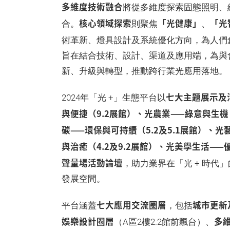
多維度技術融合
將從多維度探索固態照明、
核心領域探索
「光健康」
「光
合。
則聚焦
、
術革新、燈具設計及系統優化方向，為人們
旨在結合技術、設計、渠道及應用端，為與
新、升級與轉型，推動跨行業光應用落地。
七大主題展示及
2024年「光 +」生態平台以
與便捷（9.2展館）、光農業——綠意與生機
碳——環保與可持續（5.2及5.1展館）、光
與治癒（4.2及9.2展館）、光美學生活——優
聲量場活動論壇
，助力業界在「光 + 時
發展空間。
七大應用交流圈層
城市更新
平台涵蓋
，包括
娛樂設計圈層
多
（A區2樓2.2館前飄台）、