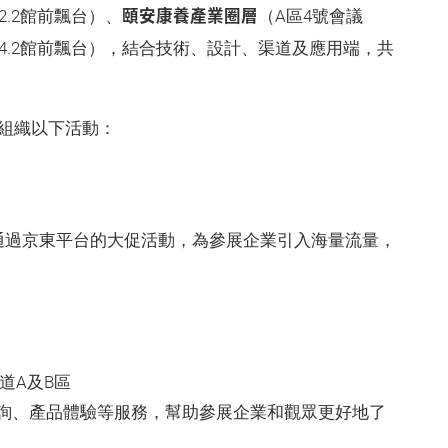
頤安康養產業圈層
2.2館前飄台）、
（A區4號會議
樓4.2館前飄台），結合技術、設計、渠道及應用端，共
，組織以下活動：
，通過京東平台的大促活動，為參展企業引入海量流量，
步道A及B區
詢、產品體驗等服務，幫助參展企業和觀眾更好地了