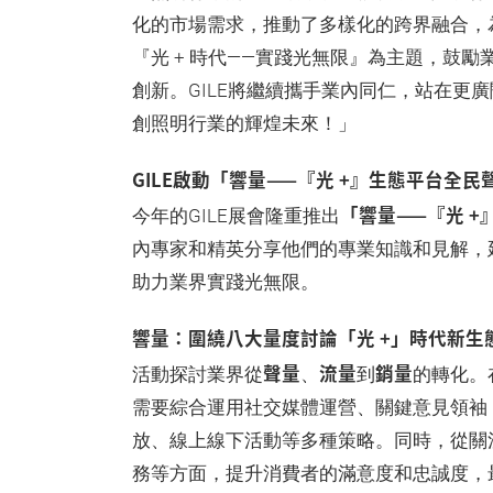
化的市場需求，推動了多樣化的跨界融合，
『光 + 時代——實踐光無限』為主題，鼓
創新。GILE將繼續攜手業內同仁，站在更
創照明行業的輝煌未來！」
GILE啟動「響量——『光 +』生態平台全
「響量——『光 
今年的GILE展會隆重推出
內專家和精英分享他們的專業知識和見解，
助力業界實踐光無限。
響量：圍繞八大量度討論「光 +」時代新生
聲量
流量
銷量
活動探討業界從
、
到
的轉化。
需要綜合運用社交媒體運營、關鍵意見領袖
放、線上線下活動等多種策略。同時，從關
務等方面，提升消費者的滿意度和忠誠度，