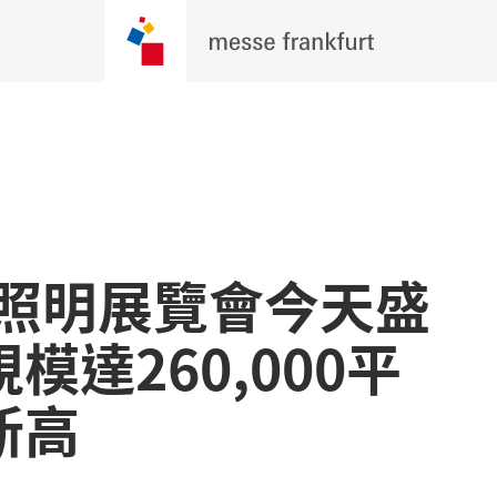
際照明展覽會今天盛
達260,000平
新高