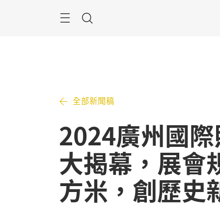
跳
過
搜
索
全部新聞稿
2024廣州國
大揭幕，展會規模
方米，創歷史