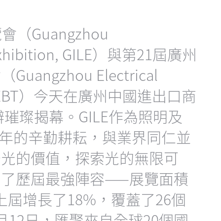
（Guangzhou
g Exhibition, GILE）與第21屆廣州
gzhou Electrical
ogy, GEBT）今天在廣州中國進出口商
璀璨揭幕。GILE作為照明及
29年的辛勤耕耘，與業界同仁並
升光的價值，探索光的無限可
了歷屆最強陣容——展覽面積
較上屆增長了18%，覆蓋了26個
12日，匯聚來自全球20個國