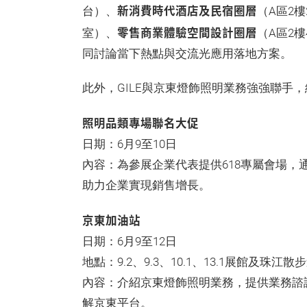
新消費時代酒店及民宿圈層
台）、
（A區2樓
零售商業體驗空間設計圈層
室）、
（A區2
同討論當下熱點與交流光應用落地方案。
此外，GILE與京東燈飾照明業務強強聯手
照明品類專場聯名大促
日期：6月9至10日
內容：為參展企業代表提供618專屬會場
助力企業實現銷售增長。
京東加油站
日期：6月9至12日
地點：9.2、9.3、10.1、13.1展館及珠江散
內容：介紹京東燈飾照明業務，提供業務諮
解京東平台。