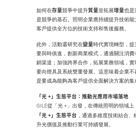
存量
質量
增量
如何在
競爭中提升
並拓展
也是
是競爭的基石。照明企業應持續提升技術能
客戶提供全方位的技術支持和售後服務。
變量
此外，活動還研究在
時代實現轉型，提
要與時俱進，創新商業模式，通過關注消費
銷渠道；加強跨界合作，拓展業務領域，實
要向燈具及系統雙重發展。這意味着企業不
是要成為能夠為客戶提供全面解決方案的集
「光 +」生態平台：推動光應用市場落地
GILE從「光 +」出發，在傳統照明的領
「光 +」生態平台
，通過多維度技術結合、
升光價值及推動行業可持續發展。