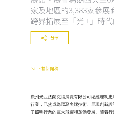
家及地區的3,383家參
跨界拓展至「光 +」時
分享
下載新聞稿
廣州光亞法蘭克福展覽有限公司總經理胡忠順
行業，已然成為匯聚尖端技術、展現創新設計
了照明行業的巨大飛躍和蓬勃發展。隨着行