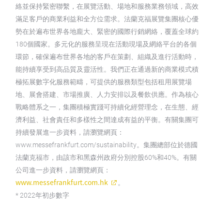
絡並保持緊密聯繫，在展覽活動、場地和服務業務領域，高效
滿足客戶的商業利益和全方位需求。法蘭克福展覽集團核心優
勢在於遍布世界各地龐大、緊密的國際行銷網絡，覆蓋全球約
180個國家。多元化的服務呈現在活動現場及網絡平台的各個
環節，確保遍布世界各地的客戶在策劃、組織及進行活動時，
能持續享受到高品質及靈活性。我們正在通過新的商業模式積
極拓展數字化服務範疇，可提供的服務類型包括租用展覽場
地、展會搭建、市場推廣、人力安排以及餐飲供應。作為核心
戰略體系之一，集團積極實踐可持續化經營理念，在生態、經
濟利益、社會責任和多樣性之間達成有益的平衡。有關集團可
持續發展進一步資料，請瀏覽網頁：
www.messefrankfurt.com/sustainability。集團總部位於德國
法蘭克福市，由該市和黑森州政府分別控股60%和40%。有關
公司進一步資料，請瀏覽網頁：
www.messefrankfurt.com.hk
。
* 2022年初步數字