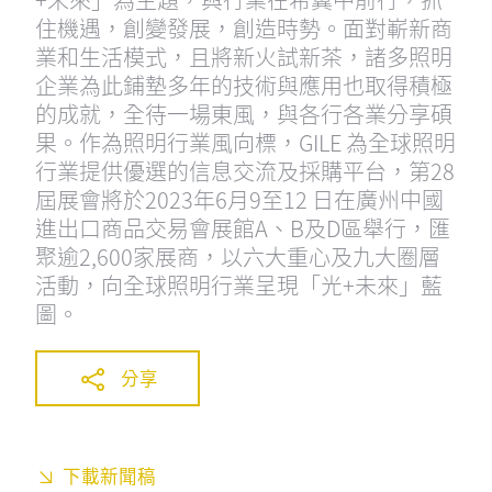
住機遇，創變發展，創造時勢。面對嶄新商
業和生活模式，且將新火試新茶，諸多照明
企業為此鋪墊多年的技術與應用也取得積極
的成就，全待一場東風，與各行各業分享碩
果。作為照明行業風向標，GILE 為全球照明
行業提供優選的信息交流及採購平台，第28
屆展會將於2023年6月9至12 日在廣州中國
進出口商品交易會展館A、B及D區舉行，匯
聚逾2,600家展商，以六大重心及九大圈層
活動，向全球照明行業呈現「光+未來」藍
圖。
分享
下載新聞稿