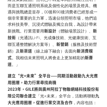
而是互聯互通照明系統及個性化的場景及燈具。機
遇與挑戰總是並存，00後和90後消費者已經形成一
個非常重要的主力軍，迅速佔領照明市場，他們追
求科技美學、沉浸式體驗及獨立自我，為設計帶來
新設計
新
新挑戰。行業需要用
（體驗場景設計）、
技術
（光通訊Li-Fi、光成像技術、光健康技術、互
新營銷
聯互通整體解決方案等）、
（服務及技術營
新渠道
新消費模
銷）及
（線上線下融合）去面向
式
新賽
。我相信未來照明人將會走上更加精彩的
道
。」
建立“光+未來”全平台——同期活動啟動九大光應
用圈層，助力行業尋找商機
2023年，GILE將與廣州阿拉丁物聯網絡科技股份有
限公司聯合建立
九
「光+未來」全平台，活動將聯動
大光應用圈層，促進行業交流及合作
，內容包括：