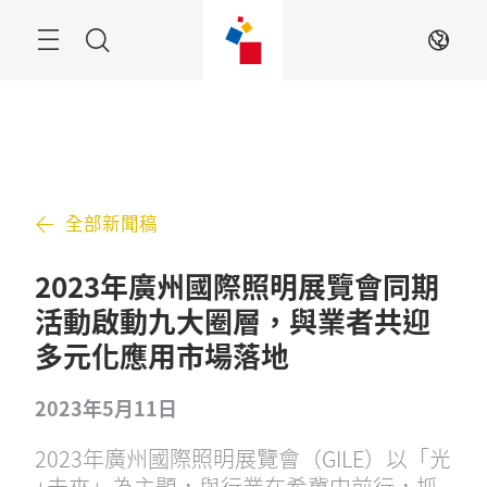
跳
過
搜
ZH
索
全部新聞稿
2023年廣州國際照明展覽會同期
活動啟動九大圈層，與業者共迎
多元化應用市場落地
2023年5月11日
2023年廣州國際照明展覽會（GILE）以「光
+未來」為主題，與行業在希冀中前行，抓