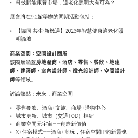
科技賦能康養市場，適老化照明大有可為？
展會將在9.2館舉辦的同期活動包括：
【協同·共生·新機遇】2023年智慧健康適老化照
明論壇
商業空間：空間設計圈層
房地產商、酒店、零售、餐飲、地建
該圈層涵蓋
師、建築師、室內設計師、燈光設計師、空間設計
師
等領域。
討論熱點：未來，商業空間
零售餐飲、酒店+文旅、商場+購物中心
城市更新、城市（交通TOD）樞紐
商業空間元宇宙——創造新價值
X+住宿模式——酒店+潮玩，住宿空間IP的新靈魂