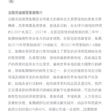
-完-
法蘭克福展覽集團簡介
法蘭克福展覽集團是全球最大的擁有自主展覽場地的展會主辦
機構，其業務覆蓋展覽會、會議及活動，在全球30個地區聘用
約2,300*名員工。2021年，在新冠疫情持續發展的第二年中，
集團積極應對來自各方的諸多挑戰。在新冠疫情爆發前，集團
在2019年營業額錄得7.36億歐元，而2021年營業額約1.4億歐
元。集團依舊與眾多行業領域建立了豐富的全球商貿網絡並保
持緊密聯繫，在展覽活動、場地和服務業務領域，高效滿足客
戶的商業利益和全方位需求。遍佈世界各地的龐大國際行銷網
絡，堪稱集團獨特的銷售主張之一。多元化的服務呈現在活動
現場及網路管道的各個環節，確保遍佈世界各地的客戶在策
劃、組織及進行活動時，能持續享受到高品質及靈活性。我們
正在通過新的商業模式積極拓展數字化服務範疇，可提供的服
務類型包括租用展覽場地、展會搭建、市場推廣、人力安排以
及餐飲供應。集團總部位於德國法蘭克福市，由該市和黑森州
政府分別控股60%和40%。有關公司進一步資料，請瀏覽網