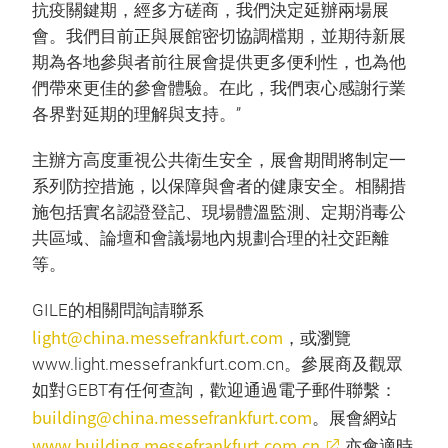
抗疫關鍵期，經多方磋商，我們決定延辦兩場展
會。我們目前正與展館密切協調檔期，並期待新展
期為各地參與者前往展會提供更多便利性，也為他
們帶來更佳的參會體驗。在此，我們衷心感謝行業
各界對延期的理解與支持。”
主辦方高度重視公共衛生安全，展會期間將制定一
系列防控措施，以保障與會者的健康安全。相關措
施包括實名認證登記、現場體溫監測、定期消毒公
共區域、論壇和會議場地內規劃合理的社交距離
等。
GILE的相關問詢請聯系
light@china.messefrankfurt.com
，或瀏覽
www.light.messefrankfurt.com.cn。參展商及觀眾
如對GEBT有任何查詢，歡迎通過電子郵件聯繫：
building@china.messefrankfurt.com
。展會網站
www.building.messefrankfurt.com.cn
亦會適時