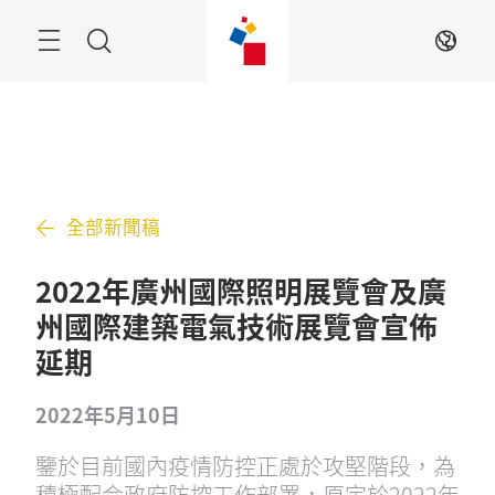
跳
過
搜
ZH
索
全部新聞稿
2022年廣州國際照明展覽會及廣
州國際建築電氣技術展覽會宣佈
延期
2022年5月10日
鑒於目前國內疫情防控正處於攻堅階段，為
積極配合政府防控工作部署，原定於2022年