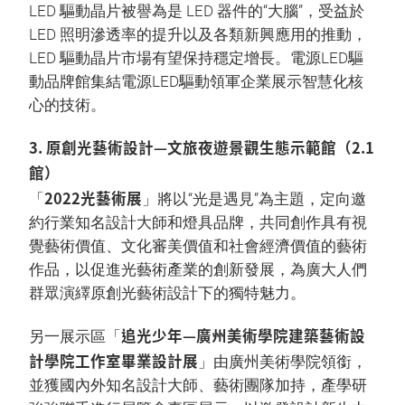
LED 驅動晶片被譽為是 LED 器件的“大腦”，受益於
LED 照明滲透率的提升以及各類新興應用的推動，
LED 驅動晶片市場有望保持穩定增長。電源LED驅
動品牌館集結電源LED驅動領軍企業展示智慧化核
心的技術。
3. 原創光藝術設計—文旅夜遊景觀生態示範館（2.1
館）
2022光藝術展
「
」將以“光是遇見”為主題，定向邀
約行業知名設計大師和燈具品牌，共同創作具有視
覺藝術價值、文化審美價值和社會經濟價值的藝術
作品，以促進光藝術產業的創新發展，為廣大人們
群眾演繹原創光藝術設計下的獨特魅力。
追光少年—廣州美術學院建築藝術設
另一展示區「
計學院工作室畢業設計展
」由廣州美術學院領銜，
並獲國內外知名設計大師、藝術團隊加持，產學研