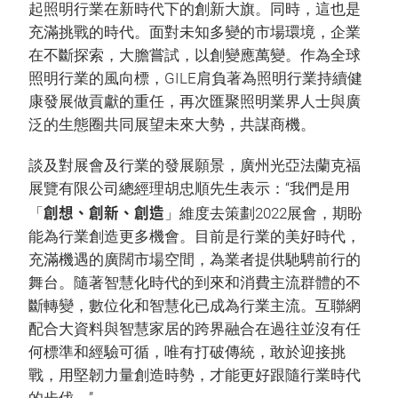
起照明行業在新時代下的創新大旗。同時，這也是
充滿挑戰的時代。面對未知多變的市場環境，企業
在不斷探索，大膽嘗試，以創變應萬變。作為全球
照明行業的風向標，GILE肩負著為照明行業持續健
康發展做貢獻的重任，再次匯聚照明業界人士與廣
泛的生態圈共同展望未來大勢，共謀商機。
談及對展會及行業的發展願景，廣州光亞法蘭克福
展覽有限公司總經理胡忠順先生表示：“我們是用
創想、創新、創造
「
」維度去策劃2022展會，期盼
能為行業創造更多機會。目前是行業的美好時代，
充滿機遇的廣闊市場空間，為業者提供馳騁前行的
舞台。隨著智慧化時代的到來和消費主流群體的不
斷轉變，數位化和智慧化已成為行業主流。互聯網
配合大資料與智慧家居的跨界融合在過往並沒有任
何標準和經驗可循，唯有打破傳統，敢於迎接挑
戰，用堅韌力量創造時勢，才能更好跟隨行業時代