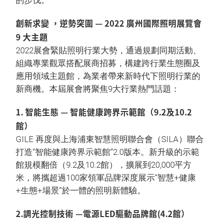
的步伐。”
創新求變 ，逆勢突圍 — 2022 廣州國際照明展覽會
9 大主題
2022展會緊貼照明行業大勢，通過規劃同期活動、
組織專業觀眾搭配展商招募，構建跨行業生態圈及
應用領域主題館，為業者帶來新時代下照明行業的
新商機。本屆展會將聚焦9大行業熱門話題：
1. 智能生態 — 智能健康跨界示範館（9.2及10.2
館）
GILE 再度與上海浦東智慧照明聯合會（SILA）聯合
打造“智能健康跨界示範館”2.0版本。新升級的示範
館規模翻倍（9.2及10.2館），擴展到20,000平方
米，將攜超過100家領軍品牌深度展示“智慧+健康
+生態+場景”於一體的照明新體驗。
2.調光控制技術 —電源LED驅動品牌館(4.2館）