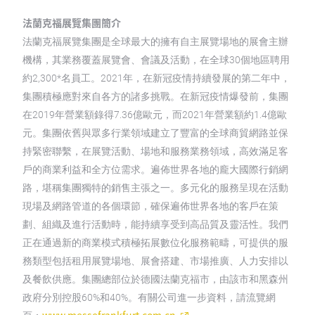
法蘭克福展覽集團簡介
法蘭克福展覽集團是全球最大的擁有自主展覽場地的展會主辦
機構，其業務覆蓋展覽會、會議及活動，在全球30個地區聘用
約2,300*名員工。2021年，在新冠疫情持續發展的第二年中，
集團積極應對來自各方的諸多挑戰。在新冠疫情爆發前，集團
在2019年營業額錄得7.36億歐元，而2021年營業額約1.4億歐
元。集團依舊與眾多行業領域建立了豐富的全球商貿網路並保
持緊密聯繫，在展覽活動、場地和服務業務領域，高效滿足客
戶的商業利益和全方位需求。遍佈世界各地的龐大國際行銷網
路，堪稱集團獨特的銷售主張之一。多元化的服務呈現在活動
現場及網路管道的各個環節，確保遍佈世界各地的客戶在策
劃、組織及進行活動時，能持續享受到高品質及靈活性。我們
正在通過新的商業模式積極拓展數位化服務範疇，可提供的服
務類型包括租用展覽場地、展會搭建、市場推廣、人力安排以
及餐飲供應。集團總部位於德國法蘭克福市，由該市和黑森州
政府分別控股60%和40%。有關公司進一步資料，請流覽網