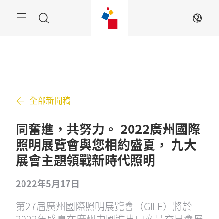
跳
過
搜
ZH
索
全部新聞稿
同奮進，共努力。 2022廣州國際
照明展覽會與您相約盛夏， 九大
展會主題領戰新時代照明
2022年5月17日
第27屆廣州國際照明展覽會（GILE）將於
2022年盛夏在廣州中國進出口商品交易會展