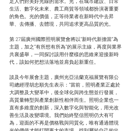
足人們對美好光線的需求。光，在城市建設、日常
生活、數字化未來、農工商貿等領域都扮演著重要
的角色。光的價值，正等待業者在新時代中去昇
華、去傳播、去體現，共同追求更高品質的光。
第 27屆廣州國際照明展覽會將以“新時代新擔當”為
主題，加之“有所想有所為”的展示主線，再度與業界
共襄盛舉，一同探討該用什麼樣的思維來迎接新時
代，該如何把想法落地並肩負起新重任。
談及今年展會主題，廣州光亞法蘭克福展覽有限公
司總經理胡忠順先生表示：“當前，照明產業正處於
大調整及大變革中，後全球化與跨生態並行發展，
高質量轉型與產業創新性相伴而生。照明企業也一
直有多維度的創新，深入數字化與智能化，用光改
善生活及改變環境。我們始終堅信照明仍大有可
為，迎面的不再是價格戰與同質化，唯有通過體現
光的價值才能打開更大的市場，找到屬於自己的出