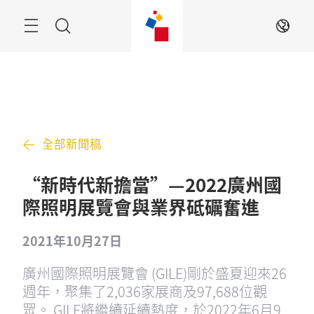
跳
過
搜
ZH
索
全部新聞稿
“新時代新擔當”—2022廣州國
際照明展覽會與業界砥礪奮進
2021年10月27日
廣州國際照明展覽會 (GILE)剛於盛夏迎來26
週年，聚集了2,036家展商及97,688位觀
眾。 GILE將繼續延續熱度，於2022年6月9