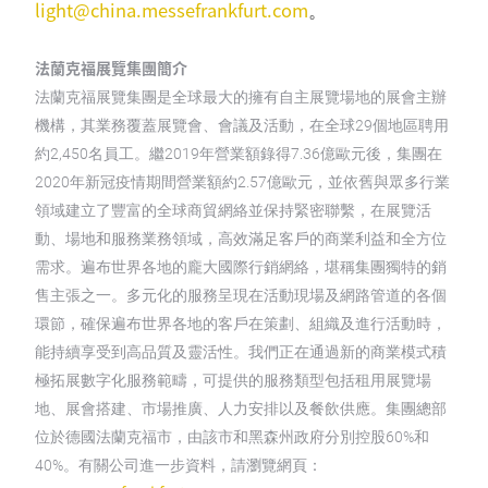
light@china.messefrankfurt.com
。
法蘭克福展覽集團簡介
法蘭克福展覽集團是全球最大的擁有自主展覽場地的展會主辦
機構，其業務覆蓋展覽會、會議及活動，在全球29個地區聘用
約2,450名員工。繼2019年營業額錄得7.36億歐元後，集團在
2020年新冠疫情期間營業額約2.57億歐元，並依舊與眾多行業
領域建立了豐富的全球商貿網絡並保持緊密聯繫，在展覽活
動、場地和服務業務領域，高效滿足客戶的商業利益和全方位
需求。遍布世界各地的龐大國際行銷網絡，堪稱集團獨特的銷
售主張之一。多元化的服務呈現在活動現場及網路管道的各個
環節，確保遍布世界各地的客戶在策劃、組織及進行活動時，
能持續享受到高品質及靈活性。我們正在通過新的商業模式積
極拓展數字化服務範疇，可提供的服務類型包括租用展覽場
地、展會搭建、市場推廣、人力安排以及餐飲供應。集團總部
位於德國法蘭克福市，由該市和黑森州政府分別控股60%和
40%。有關公司進一步資料，請瀏覽網頁：