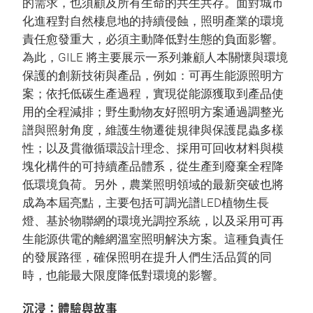
的需求，也須顧及所有生命的共生共存。面對城市
化進程對自然棲息地的持續侵蝕，照明產業的環境
責任愈發重大，必須主動降低對生態的負面影響。
為此，GILE 將主要展示一系列兼顧人本關懷與環境
保護的創新技術與產品，例如：可再生能源照明方
案；依托低碳生產過程，實現從能源獲取到產品使
用的全程減排；野生動物友好照明方案通過調整光
譜與照射角度，維護生物遷徙規律與保護昆蟲多樣
性；以及貫徹循環設計理念、採用可回收材料與模
塊化構件的可持續產品體系，從生產到廢棄全程降
低環境負荷。另外，農業照明領域的最新突破也將
成為本屆亮點，主要包括可調光譜LED植物生長
燈、基於物聯網的環境光調控系統，以及采用可再
生能源供電的離網溫室照明解決方案。這種負責任
的發展路徑，確保照明在提升人們生活品質的同
時，也能最大限度降低對環境的影響。
沉浸：體驗與故事