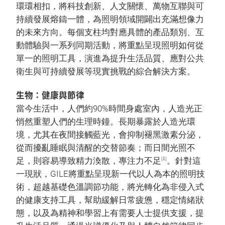
環環相扣，將科技創新、人文關懷、萬物互聯與可
持續發展熔鑄一體，為照明領域開闢出充滿想像力
的未來方向。每個支柱均對應具體的產品類別、互
動體驗與一系列同期活動，將重點呈現照明如何從
單一的照明工具，演進為提升生活品質、應對公共
衛生與可持續發展等現實挑戰的綜合解決方案。
生物：健康與節律
當今生活中，人們約90%時間身處室內，人造光正
悄然重塑人們的生理時鐘。長期暴露於人造光環
境，尤其在夜間接觸藍光，會抑制褪黑激素分泌，
從而擾亂睡眠與清醒的交替節奏；而日間光照不
[1]
足，則容易導致精力渙散，專注力不足
。針對這
一現狀，GILE將重點呈現新一代以人為本的照明技
術，超越基礎色溫調節功能，將光轉化為非侵入式
的健康支持工具，幫助緩解日常疲憊，穩定情緒狀
態，以及為精神和學習上有需要人士提供支援，提