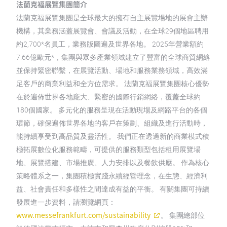
法蘭克福展覽集團簡介
法蘭克福展覽集團是全球最大的擁有自主展覽場地的展會主辦
機構，其業務涵蓋展覽會、會議及活動，在全球29個地區聘用
約2,700*名員工，業務版圖遍及世界各地。 2025年營業額約
7.66億歐元*，集團與眾多產業領域建立了豐富的全球商貿網絡
並保持緊密聯繫，在展覽活動、場地和服務業務領域，高效滿
足客戶的商業利益和全方位需求。 法蘭克福展覽集團核心優勢
在於遍佈世界各地龐大、緊密的國際行銷網絡，覆蓋全球約
180個國家。 多元化的服務呈現在活動現場及網路平台的各個
環節，確保遍佈世界各地的客戶在策劃、組織及進行活動時，
能持續享受到高品質及靈活性。 我們正在透過新的商業模式積
極拓展數位化服務範疇，可提供的服務類型包括租用展覽場
地、展覽搭建、市場推廣、人力安排以及餐飲供應。 作為核心
策略體系之一，集團積極實踐永續經營理念，在生態、經濟利
益、社會責任和多樣性之間達成有益的平衡。 有關集團可持續
發展進一步資料，請瀏覽網頁：
www.messefrankfurt.com/sustainability
。 集團總部位