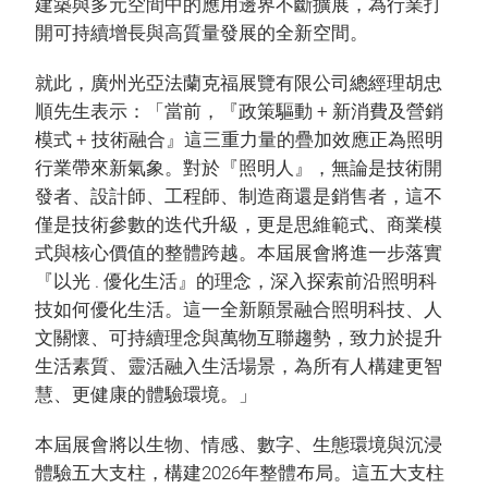
建築與多元空間中的應用邊界不斷擴展，為行業打
開可持續增長與高質量發展的全新空間。
就此，廣州光亞法蘭克福展覽有限公司總經理胡忠
順先生表示：「當前，『政策驅動 + 新消費及營銷
模式 + 技術融合』這三重力量的疊加效應正為照明
行業帶來新氣象。對於『照明人』，無論是技術開
發者、設計師、工程師、制造商還是銷售者，這不
僅是技術參數的迭代升級，更是思維範式、商業模
式與核心價值的整體跨越。本屆展會將進一步落實
『以光 . 優化生活』的理念，深入探索前沿照明科
技如何優化生活。這一全新願景融合照明科技、人
文關懷、可持續理念與萬物互聯趨勢，致力於提升
生活素質、靈活融入生活場景，為所有人構建更智
慧、更健康的體驗環境。」
本屆展會將以生物、情感、數字、生態環境與沉浸
體驗五大支柱，構建2026年整體布局。這五大支柱