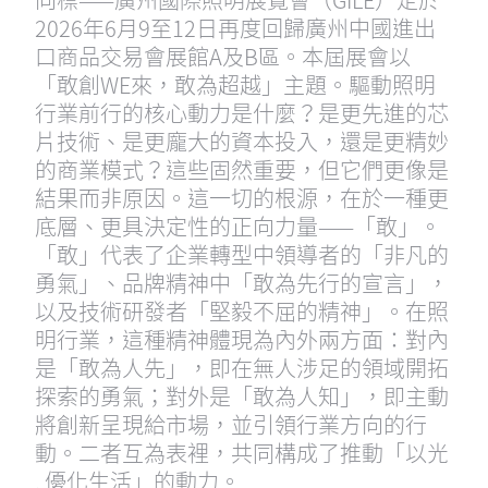
2026年6月9至12日再度回歸廣州中國進出
口商品交易會展館A及B區。本屆展會以
「敢創WE來，敢為超越」主題。驅動照明
行業前行的核心動力是什麼？是更先進的芯
片技術、是更龐大的資本投入，還是更精妙
的商業模式？這些固然重要，但它們更像是
結果而非原因。這一切的根源，在於一種更
底層、更具決定性的正向力量——「敢」。
「敢」代表了企業轉型中領導者的「非凡的
勇氣」、品牌精神中「敢為先行的宣言」，
以及技術研發者「堅毅不屈的精神」。在照
明行業，這種精神體現為內外兩方面：對內
是「敢為人先」，即在無人涉足的領域開拓
探索的勇氣；對外是「敢為人知」，即主動
將創新呈現給市場，並引領行業方向的行
動。二者互為表裡，共同構成了推動「以光
. 優化生活」的動力。