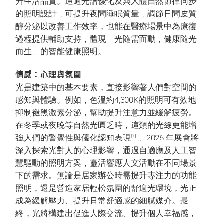
升生活品質。通過光譜優化及與人體自然節律同步
的照明設計，可提升夜間睡眠質量，調節日間皮質
醇分泌以改善工作效率，也能在醫療場景中為康復
過程提供輔助支持，體現「光隨需而動，健康隨光
而生」的智能健康照明。
情感：心理與氛圍
光是建築中的基本要素，直接影響著人們對空間的
感知與體驗。例如，色溫約4,300K的照明可有效地
抑制褪黑激素分泌，幫助提升注意力並緩解疲勞。
在冬季或夜晚等自然光匱乏時，這類的光線更能增
[2]
強人們的警覺性與優化認知表現
。2026 年展會將
深入探索光對人的心理影響，通過自適應及人工智
慧驅動的照明方案，靈活響應人文活動在不同場景
下的需求。無論是居家辦公時需提升專注力的功能
照明，還是營造家居輕松氛圍的舒適光環境，光正
成為緩解壓力、提升日常舒適感的細膩媒介。最
終，光將構建出促進人際交流、提升個人幸福感，