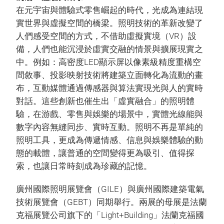
在元宇宙與體驗式零售崛起的時代，光成為連結現
實世界與虛擬空間的橋梁。照明技術的革新改變了
人們感受空間的方式，不借助虛擬實境（VR）設
備，人們也能沉浸於虛實交融的情景與擴展現實之
中。例如：高密度LED顯示屏以像素級精度重構空
間敘事、投影映射技術將建築立面轉化為流動的畫
布，互動媒體通過傳感器與算法實現光與人的實時
對話。這些創新也催生出「虛實融合」的照明體
驗，在游戲、零售與娛樂的場景中，實體光線能與
數字內容無縫同步、實時互動。照明不再是單純的
照明工具，更成為傳遞情感、信息與娛樂體驗的動
態的載體，讓普通的空間變得更為吸引、值得探
索，也讓日常時刻成為珍藏的記憶。
廣州國際照明展覽會（GILE）與廣州國際建築電氣
技術展覽會（GEBT）同期舉行。兩展的母展是法蘭
克福展覽公司旗下的「Light+Building」法蘭克福國