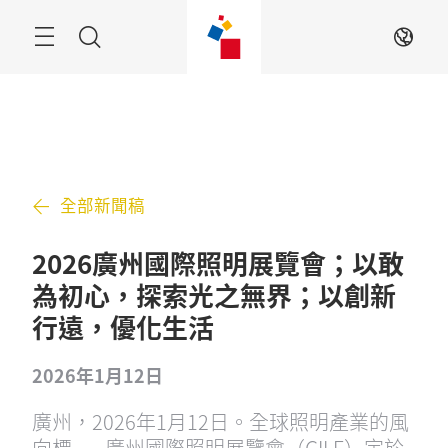
跳
過
搜
ZH
索
全部新聞稿
2026廣州國際照明展覽會；以敢
為初心，探索光之無界；以創新
行遠，優化生活
2026年1月12日
廣州，2026年1月12日。全球照明產業的風
向標——廣州國際照明展覽會（GILE）定於