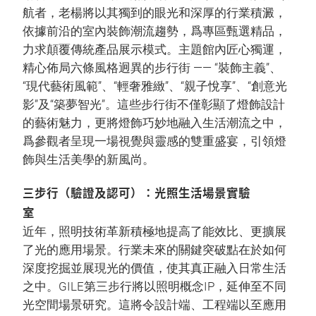
航者，老楊將以其獨到的眼光和深厚的行業積澱，
依據前沿的室內裝飾潮流趨勢，爲專區甄選精品，
力求顛覆傳統產品展示模式。主題館內匠心獨運，
精心佈局六條風格迥異的步行街 —— “裝飾主義”、
“現代藝術風範”、“輕奢雅緻”、“親子悅享”、“創意光
影”及“築夢智光”。這些步行街不僅彰顯了燈飾設計
的藝術魅力，更將燈飾巧妙地融入生活潮流之中，
爲參觀者呈現一場視覺與靈感的雙重盛宴，引領燈
飾與生活美學的新風尚。
三步行（驗證及認可）：光照生活場景實驗
室
近年，照明技術革新積極地提高了能效比、更擴展
了光的應用場景。行業未來的關鍵突破點在於如何
深度挖掘並展現光的價值，使其真正融入日常生活
之中。GILE第三步行將以照明概念IP，延伸至不同
光空間場景研究。這將令設計端、工程端以至應用