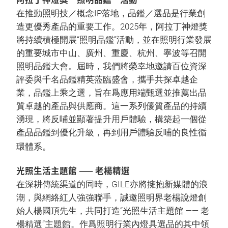
在推動照明技／概念IP落地，品鑑／選品是行業創
造更優秀產品的重要工作。2025年，阿拉丁神燈獎
將持續積極開展“照明品鑑”活動，並在照明行業發展
的重要城市中山、廣州、重慶、杭州、寧波等召開
照明品鑑大會。屆時，我們將榮幸地邀請百位資深
評委與千名品鑑精英蒞臨盛會，攜手共探卓越企
業，品鑑上乘之選，旨在爲應用端甄選並推薦出品
質卓越的產品與供應商。這一系列優質產品的持續
湧現，將反哺並顯著提升用戶體驗，構築起一個從
產品品鑑到優化升級，再到用戶體驗反哺的良性循
環體系。
光照生活主題館 —— 老楊精選
在深耕傳統渠道的同時，GILE亦將擁抱新媒體的浪
潮，與網絡紅人強強聯手，誠邀照明界老楊說燈創
始人楊國頂先生，共同打造“光照生活主題館 —— 老
楊精選”主題館。作爲照明行業內燈具選品的其中領