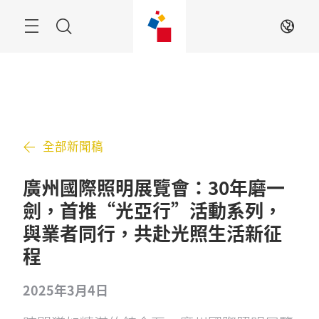
跳
過
搜
ZH
索
全部新聞稿
廣州國際照明展覽會：30年磨一
劍，首推“光亞行”活動系列，
與業者同行，共赴光照生活新征
程
2025年3月4日