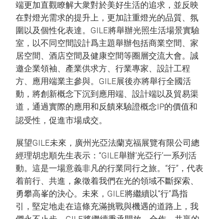
端更加直觀瞭解大衆對於美好生活的追求，並反映
在對燈光需求的提升上，更加註重燈光的品質、氛
圍以及個性化表達。GILE將舉辦光照生活場景實驗
室，以不同空間設計爲主題舉辦包括商業空間、家
居空間、酒店空間及健康空間等圈層交流大會。誠
邀企業領袖、產業供求方、行業專家、設計工程
方、應用端業主參與。GILE展後亦將舉行全國活
動，將創新概念下沉到應用端、設計端以及貿易渠
道，通過實際的應用和反饋來驗證概念IP的價值和
認受性，促進市場成交。
展望GILE未來，廣州光亞法蘭克福展覽有限公司總
經理胡忠順先生表示：“GILE舉辦‘光亞行’一系列活
動。這是一場意義非凡的行業同行之旅。“行”，代表
着前行、共進，象徵着我們在光的領域不斷探索、
勇攀高峯的決心。未來，GILE將繼續以“行”爲指
引，堅定地走在這條充滿挑戰與機遇的道路上，我