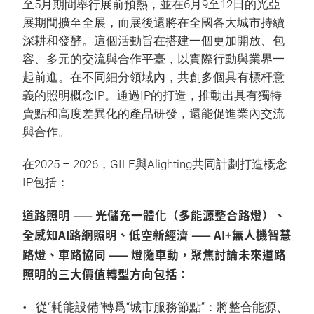
至5月期間舉行展前預熱，並在6月9至12日的光亞
展期間擴至全展，而展後還將在全國各大城市持續
深耕和發酵。這個活動旨在搭建一個更加開放、包
容、多元的交流與合作平臺，以實際行動與業界一
起前進。在不同細分領域內，共創多個具有標杆意
義的照明概念IP。通過IP的打造，推動出具有獨特
賣點和高度差異化的產品研發，還能促進業內交流
與合作。
在2025 – 2026，GILE與Alighting共同計劃打造概念
IP包括：
道路照明 —— 光儲充一體化（多能源整合路燈）、
全感知AI路網照明、低空新經濟 —— AI+無人機智慧
路燈、車路協同 —— 燈隨車動，聚焦討論未來道路
照明的三大價值轉型方向包括：
從“耗能設備”轉爲“城市服務節點”：將整合能源、