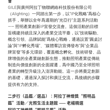
會
GILE與廣州阿拉丁物聯網絡科技股份有限公司
（Alighting）一同踏出第一步，以“IP化戰略”爲核心
抓手，舉辦以全年爲週期的“光亞行”主題系列活動
—— 照明產業創新IP宣發交流會。這個活動的目標
旨構建持續且深入的產業交流平臺，以“技術驅動、
概念引領、品牌賦能”爲核心戰略，通過設置“圓桌討
論”與“IP孵化秀場”、“媒體羣訪宣傳發布”與“企業品
牌宣發”等多元環節，覆蓋概念孵化、技術研發、品
牌增值的全產業鏈創新生態，推動照明產業從傳統
制造向價值創新的全面躍遷，爲中國乃至全球照明
產業的轉型升級注入澎湃動能。這一步將奠定創新
的基礎，通過深入探討和廣泛交流，爲後續的步驟
提供有力的支持。
二步行（品鑑／選品）：阿拉丁神燈獎“照明品
鑑”活動／光照生活主題館 —— 老楊精選
阿拉丁神燈獎“照明品鑑”活動