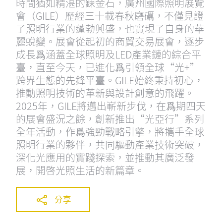
時間猶如精湛的鍊金石，廣州國際照明展覽
會（GILE）歷經三十載春秋磨礪，不僅見證
了照明行業的蓬勃興盛，也實現了自身的華
麗蛻變。展會從起初的商貿交易展會，逐步
成長爲涵蓋全球照明及LED產業鏈的綜合平
臺，直至今天，已進化爲引領全球“光+”
跨界生態的先鋒平臺。GILE始終秉持初心，
推動照明技術的革新與設計創意的飛躍。
2025年，GILE將邁出嶄新步伐，在爲期四天
的展會盛況之餘，創新推出“光亞行”系列
全年活動，作爲強勁戰略引擎，將攜手全球
照明行業的夥伴，共同驅動產業技術突破，
深化光應用的實踐探索，並推動其廣泛發
展，開啓光照生活的新篇章。
分享