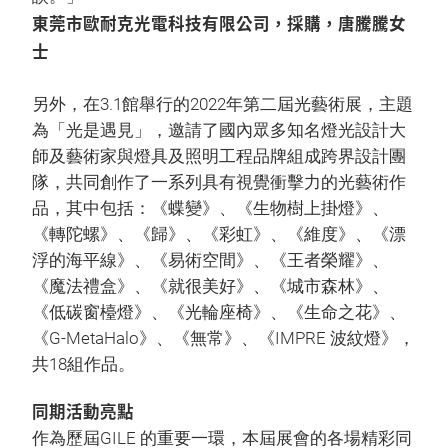
東莞市歐耐克光電科技有限公司，採購，唐騰騰女
士
另外，在3.1館舉行的2022年第二屆光藝術展，主題
為「光是遇見」，邀請了國內眾多知名燈光設計大
師及藝術家與燈具及照明工程品牌組成跨界設計團
隊，共同創作了一系列具有視覺衝擊力的光藝術作
品，其中包括：《蝶變》、《生物樹上掛燈》、
《轉陀螺》、《歸》、《彩虹》、《維度》、《漂
浮的海平線》、《易術空間》、《王者榮耀》、
《魔法禮盒》、《就很美好》、《城市森林》、
《低碳窗檯燈》、《光輪座椅》、《生命之花》、
《G-MetaHalo》、《無常》、《IMPRE 波紋燈》，
共18組作品。
同期活動亮點
作為歷屆GILE 的重要一環，本屆展會的各場精彩同