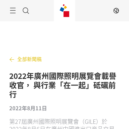
跳
過
搜
ZH
索
全部新聞稿
2022年廣州國際照明展覽會載譽
收官， 與行業「在一起」砥礪前
行
2022年8月11日
第27屆廣州國際照明展覽會（GILE）於
2022年8月6日在廣州中國進出口商品交易