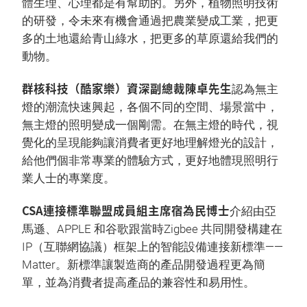
體生理、心理都是有幫助的。另外，植物照明技術
的研發，令未來有機會通過把農業變成工業，把更
多的土地還給青山綠水，把更多的草原還給我們的
動物。
群核科技（酷家樂）資深副總裁陳卓先生
認為無主
燈的潮流快速興起，各個不同的空間、場景當中，
無主燈的照明變成一個剛需。在無主燈的時代，視
覺化的呈現能夠讓消費者更好地理解燈光的設計，
給他們個非常專業的體驗方式，更好地體現照明行
業人士的專業度。
CSA連接標準聯盟成員組主席宿為民博士
介紹由亞
馬遜、APPLE 和谷歌跟當時Zigbee 共同開發構建在
IP（互聯網協議）框架上的智能設備連接新標準——
Matter。新標準讓製造商的產品開發過程更為簡
單，並為消費者提高產品的兼容性和易用性。