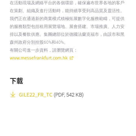
在活動現場及網絡平台的各個環節，確保遍布世界各地的客戶
在策劃、組織及進行活動時，能持續享受到高品質及靈活性。
我們正在通過新的商業模式積極拓展數字化服務範疇，可提供
的服務類型包括租用展覽場地、展會搭建、市場推廣、人力安
排以及餐飲供應。集團總部位於德國法蘭克福市，由該市和黑
森州政府分別控股60%和40%。
有關公司進一步資料，請瀏覽網頁：
www.messefrankfurt.com.hk
下載
GILE22_FR_TC
(
PDF
, 542 KB)