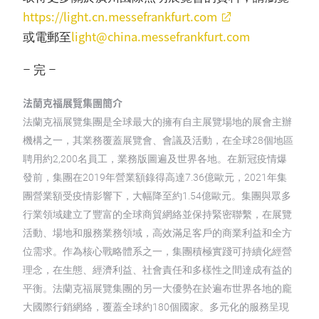
https://light.cn.messefrankfurt.com
light@china.messefrankfurt.com
或電郵至
– 完 –
法蘭克福展覽集團簡介
法蘭克福展覽集團是全球最大的擁有自主展覽場地的展會主辦
機構之一，其業務覆蓋展覽會、會議及活動，在全球28個地區
聘用約2,200名員工，業務版圖遍及世界各地。在新冠疫情爆
發前，集團在2019年營業額錄得高達7.36億歐元，2021年集
團營業額受疫情影響下，大幅降至約1.54億歐元。集團與眾多
行業領域建立了豐富的全球商貿網絡並保持緊密聯繫，在展覽
活動、場地和服務業務領域，高效滿足客戶的商業利益和全方
位需求。作為核心戰略體系之一，集團積極實踐可持續化經營
理念，在生態、經濟利益、社會責任和多樣性之間達成有益的
平衡。法蘭克福展覽集團的另一大優勢在於遍布世界各地的龐
大國際行銷網絡，覆蓋全球約180個國家。多元化的服務呈現