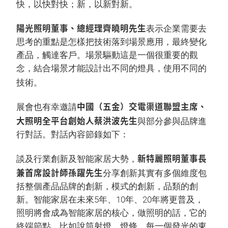
快，以快對快；新，以新對新。
陽光照明董事、總經理齊曉明先生
表示企業需要去
思考的重點是怎樣把技術落到場景應用，最終變化
產品，觸達客戶。場景驅動這是一個很重要的觀
念，結合場景才能設計出不同的燈具，使用不同的
技術。
中國（五金）交電渠道聯盟主席、
展會也有幸邀請
大照明全平台創始人蔡洪波先生
與部分參與品牌進
行對話。對話內容節錄如下：
新特麗照明董事長
談及行業創新及智能家居大勢，
兼首席設計師孫躍先生
分享創新其實有多個維度包
括整個產品品牌的創新，模式的創新，品類的創
新。智能家居在未來5年、10年、20年將更普及，
照明將會成為智能家居的核心，做照明的話，它的
終端節點，比如說筒射燈、燈條，每一個發光的東