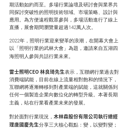
期活動如約而至。多場行業論壇及研討會與業界共
同探討突破性的照明技術領域、市場策略、設計與
應用。為方便遠程觀眾參與，多場活動進行了線上
直播，展會期間瀏覽量超過142萬人次。
2022年，照明行業迎來變革的浪潮，在開幕大會上
以「照明行業的武林大會」為題，邀請來自五湖四
海照明人參與共話行業未來。
雷士照明CEO 林良琦先生
表示，互聯網行業過去對
消費端賦能，目前在線上流量相對飽和的情況下，
互聯網將逐漸轉移到對產業端的賦能，這就關係到
任何一個製造企業向數位化的轉型升級。本著長期
主義，站在行業看產業未來的發展。
木林森股份有限公司執行總經
對於面對行業現況，
理唐國慶先生
分享三大核心觀點：變，以變對變；