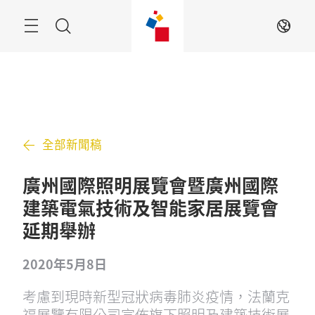
跳
過
搜
ZH
索
全部新聞稿
廣州國際照明展覽會暨廣州國際
建築電氣技術及智能家居展覽會
延期舉辦
2020年5月8日
考慮到現時新型冠狀病毒肺炎疫情，法蘭克
福展覽有限公司宣佈旗下照明及建築技術展