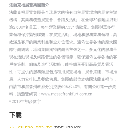
法蘭克福展覽集團簡介
法蘭克福展覽集團是全球最大的擁有自主展覽場地的展會主辦
機構，其業務覆蓋展覽會、會議及活動，在全球30個地區聘用
逾2,600*名員工，每年營業額約7.33* 億歐元。集團與眾多行
業領域保持緊密聯繫，在展覽活動、場地和服務業務領域，高
效滿足客戶的商業利益和全方位需求。遍佈世界各地的龐大國
際行銷網絡，堪稱集團獨特的銷售主張之一。多元化的服務呈
現在活動現場及網路管道的各個環節，確保遍佈世界各地的客
戶在策劃、組織及進行活動時，能持續享受到高品質及靈活
性；可提供的服務類型包括租用展覽場地、展會搭建、市場推
廣、人力安排以及餐飲供應。集團總部位於德國法蘭克福市，
由該市和黑森州政府分別控股60%和40%。有關公司進一步資
料，請瀏覽網頁：www.messefrankfurt.com.cn
* 2019年初步數字
下載
GILE20_PR2_TC