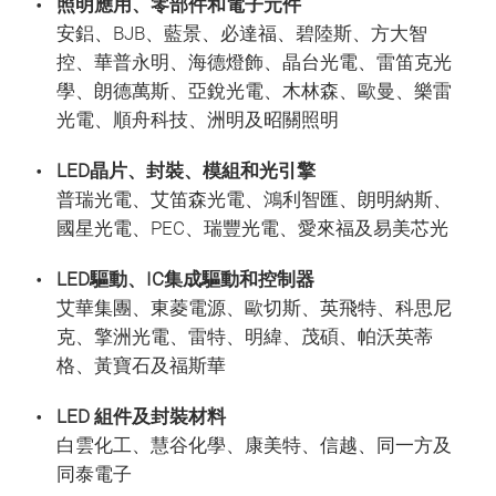
照明應用、零部件和電子元件
安鋁、BJB、藍景、必達福、碧陸斯、方大智
控、華普永明、海德燈飾、晶台光電、雷笛克光
學、朗德萬斯、亞銳光電、木林森、歐曼、樂雷
光電、順舟科技、洲明及昭關照明
LED晶片、封裝、模組和光引擎
普瑞光電、艾笛森光電、鴻利智匯、朗明納斯、
國星光電、PEC、瑞豐光電、愛來福及易美芯光
LED驅動、IC集成驅動和控制器
艾華集團、東菱電源、歐切斯、英飛特、科思尼
克、擎洲光電、雷特、明緯、茂碩、帕沃英蒂
格、黃寶石及福斯華
LED 組件及封裝材料
白雲化工、慧谷化學、康美特、信越、同一方及
同泰電子