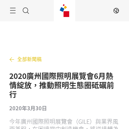
跳
過
搜
ZH
索
全部新聞稿
2020廣州國際照明展覽會6月熱
情綻放，推動照明生態圈砥礪前
行
2020年3月30日
今年廣州國際照明展覽會（GILE）與業界風
雨兼程，在困境當中創造機會，將逆境轉為