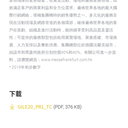
業領域保持緊密聯繫，在展覽活動、場地和服務業務領域，高
效滿足客戶的商業利益和全方位需求。遍佈世界各地的龐大國
際行銷網絡，堪稱集團獨特的銷售優勢之一。多元化的服務呈
現在活動現場及網路管道的各個環節，確保遍佈世界各地的客
戶在策劃、組織及進行活動時，能持續享受到高品質及靈活
性；可提供的服務類型包括租用展覽場地、展會搭建、市場推
廣、人力安排以及餐飲供應。集團總部位於德國法蘭克福市，
由該市和黑森州政府分別控股60%和40%。有關公司進一步資
料，請瀏覽網頁：www.messefrankfurt.com.hk
* 2019年初步數字
下載
GILE20_PR1_TC
(
PDF
, 376 KB)