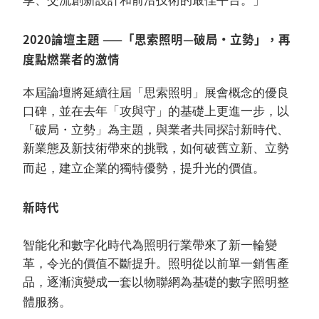
享、交流創新設計和前沿技術的最佳平台。」
2020論壇主題 ——「思索照明—破局・立勢」，再
度點燃業者的激情
本屆論壇將延續往屆「思索照明」展會概念的優良
口碑，並在去年「攻與守」的基礎上更進一步，以
「破局・立勢」為主題，與業者共同探討新時代、
新業態及新技術帶來的挑戰，如何破舊立新、立勢
而起，建立企業的獨特優勢，提升光的價值。
新時代
智能化和數字化時代為照明行業帶來了新一輪變
革，令光的價值不斷提升。照明從以前單一銷售產
品，逐漸演變成一套以物聯網為基礎的數字照明整
體服務。