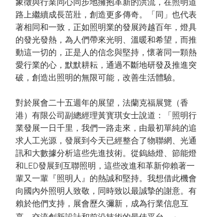
象徵與行業同心同步地擁抱革新的洪流，在照明道
路上繼續成長茁壯，創造更多傳奇。「同」也代表
著相同和一致，正如照明業的發展跨越百年，燈具
的發光發熱，為人們帶來光明、溫暖和希望，而推
動這一切的，正是人的信念與堅持，懷著同一顆熱
愛行業的心，默默耕耘，通過不斷地研發及推進突
破，創造出照明的無限可能，改善生活體驗。
對於展會二十五週年的展望，法蘭克福展覽（香
港）有限公司副總經理黃寳琪女士說道：「照明行
業發展一日千里，我們一路走來，由最初單純的追
求人工光源，發展到今天已經整合了物聯網、光通
訊和大數據分析這些先進技術。從鎢絲燈、節能燈
和LED發展到互聯照明，這些改進和革新仰賴著一
輩又一輩『照明人』的熱誠和堅持。我想借此機會
向國內外照明人致敬，同時致以最誠摯的謝意。有
賴於他們支持，展會歷久彌新，成為行業信息互