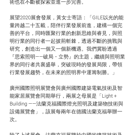
術也在不斷被探索並進一步完善。
展望2020展會發展，黃女士寄語：「GILE以光的能
量跨越二十五載，陪伴行業發展前進，建構一個完
善的平台，同時匯聚行業的創新思維與睿見，與照
明行業的同行者一起披荊斬棘，透過不斷的挑戰與
研究，創造出一個又一個新機遇。我們冀盼透過
『思索照明——破局・立勢』的主題，繼續與照明業
界的同行者共襄盛舉，突破現時的發展局限，帶領
行業發展趨勢，在未來的照明界中運籌制勝。」
廣州國際照明展覽會與廣州國際建築電氣技術及智
能家居展覽會同期舉行，兩展之母展是「Light +
Building ——法蘭克福國際燈光照明及建築物技術與
設備展覽會」，該展每兩年在德國法蘭克福舉辦一
次。