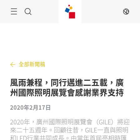
跳
過
搜
ZH
索
全部新聞稿
風雨兼程，同行邁進二五載，廣
州國際照明展覽會感謝業界支持
2020年2月17日
2020年，廣州國際照明展覽會（GILE）將迎
來二十五週年。回顧往昔，GILE一直與照明
和LED行業共同成長。由當年首屆亮相時匯