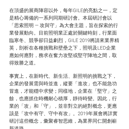
在頂盛的展商陣容以外，每年GILE的亮點之一，定
是精心籌備的一系列同期研討會。本屆研討會以
「思索照明 — 攻與守」為大會主題，旨在探索的行
業發展動向。目前照明業正處於關鍵時刻，行業面
臨寒冬、競爭卻日益劇烈，GILE 2019將請來業界精
英，剖析在各種挑戰和壁壘之下，照明及LED企業
應如何應對，務求在奮力攻堅或堅守陣地之間，取
得致勝之道。
事實上，在新時代、新生活、新照明的挑戰之下，
企業的發展需與時並進，縱要「進攻」也不能急功
冒進，才能穩中求變；同樣地，企業在「堅守」之
餘，也應抓住時機耐心積厚，靜待時變。因此，行
業的「攻」和「守」，並非對立的絕對概念，更應
該是「攻中有守、守中有攻」。2019年展會將詳實
研討這些概念，彙聚睿智思維，為業界同仁開創嶄
新道路。