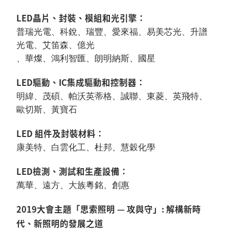
LED晶片、封裝、模組和光引擎：
普瑞光電、科銳、瑞豐、愛來福、易美芯光、升譜
光電、艾笛森、億光
、華燦、鴻利智匯、朗明納斯、國星
LED驅動、IC集成驅動和控制器：
明緯、茂碩、帕沃英蒂格、誠聯、東菱、英飛特、
歐切斯、黃寶石
LED 組件及封裝材料：
康美特、白雲化工、杜邦、慧穀化學
LED檢測、測試和生產設備：
萬華、遠方、大族粵銘、創惠
2019大會主題「思索照明 — 攻與守」: 解構新時
代、新照明的發展之道