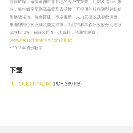
各個環節，確保遍佈世界各地的客戶在策劃、組織及進行活動
時，能持續享受到高品質及靈活性；可提供的服務類型包括租
用展覽場地、展會搭建、市場推廣、人力安排以及餐飲供應。
集團總部位於德國法蘭克福市，由該市和黑森州政府分別控股
60%和40%。有關公司進一步資料，請瀏覽網頁：
www.messefrankfurt.com.hk
* 2018年初步數字
下載
GILE19 PR2 TC
(
PDF
, 389 KB)