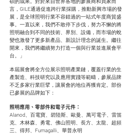
碩的成果。對於來自世界各地的參展商和買家而
言，GILE通過促進跨行業採購，推動新興市場的發
展，是全球照明行業不容錯過的一站式年度商貿盛
事。一直以來，我們不敢停下步伐，努力不懈的將
照明融合到不同的技術、界別、設備，而市場的蛻
變也激發了更多新產品、新設計理念的誕生。繼往
開來，我們將繼續努力打造一個與行業並進展會平
台。」
本屆展會將全方位展示照明產業鏈，覆蓋行業的生
產製造、科技研究以及應用實踐等範疇，參展品牌
不乏多家行業巨擘，讓展會的地位再獲肯定。部份
已參展的品牌如下：
照明應用、零部件和電子元件：
Alanod、百電寶、碧陸斯、歐曼、萬可電子、雷笛
克、木林森、勇電、佛山照明、長方、太龍、超頻
三、得邦、Fumagalli、華普永明