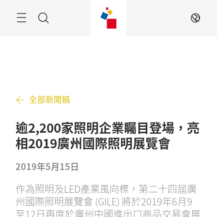
跳
過
搜
ZH
索
全部新聞稿
逾2,200家照明企業矚目登場，亮
相2019廣州國際照明展覽會
2019年5月15日
作為照明及LED產業風向標，第二十四屆廣
州國際照明展覽會 (GILE) 將於2019年6月9
至12日再度於廣州中國進出口商品交易會展