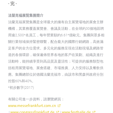
- 完 -
法蘭克福展覽集團簡介
法蘭克福展覽集團是全球最大的擁有自主展覽場地的展會主辦
機構，其業務覆蓋展覽會、會議及活動，在全球約30個地區聘
用逾2,500*名員工，每年營業額約6.61*億歐元。集團與眾多相
關行業領域保持緊密聯繫，配合龐大的國際行銷網路，高效滿
足客戶的全方位需求。多元化的服務呈現在活動現場及網路管
道的各個環節，確保遍佈世界各地的客戶在策劃、組織及進行
活動時，能持續享受到高品質及靈活性；可提供的服務類型包
括租用展覽場地、展會搭建、市場推廣、人力安排以及餐飲供
應。集團總部位於德國法蘭克福市，由該市和黑森州政府分別
控股60%和40%。
*初步數字(2017)
有關公司進一步資料，請瀏覽網頁：
www.messefrankfurt.com.cn
www.congressfrankfurt.de
www.festhalle.de
|
|