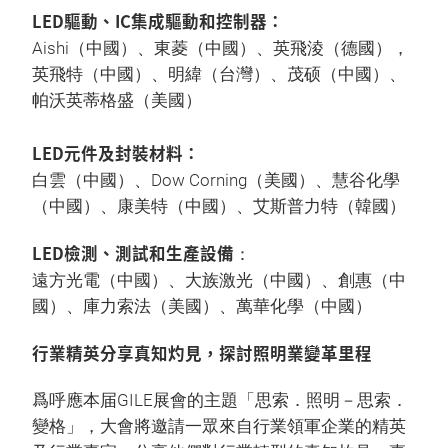
LED驅動、IC集成驅動和控制器：
Aishi（中國）、東菱（中國）、英飛淩（德國），
英飛特（中國）、明緯（台灣）、茂硕（中國）、
帕沃英蒂格盛（美國）
LED元件及封裝材料：
白雲（中國）、Dow Corning（美國）、慧谷化學
（中國）、康美特（中國）、艾斯普力特（韓國）
LED檢測、測試和生產設備
：
遠方光電（中國）、大族激光（中國）、創惠（中
國）、庫力索法（美國）、萬華化學（中國）
行業精英分享真知灼見，探討照明業變革里程
爲呼應本届GILE展會的主題「思索．照明－思索．
變格」，大會將邀請一眾來自行業領軍企業的精英