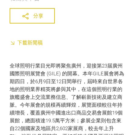
分享
下載新聞稿
全球照明行業目光即將聚焦廣州，迎接第23届廣州
國際照明展覽會 (GILE) 的開幕。本年GILE展會將為
期四日，於6月9日至12日間舉行，屆時來自世界各
地的照明業界精英將參與其中，在這個照明行業的
旗艦盛會上交流業務信息、了解嶄新技術及建立商
脈。今年展會的規模再續輝煌，展覽面積較往年持
續增長，覆蓋廣州中國進出口商品交易會展館19個
展館，總面積達19.5萬平方米；參展企業則包含來
自22個國家及地區共2,602家展商，較去年上升