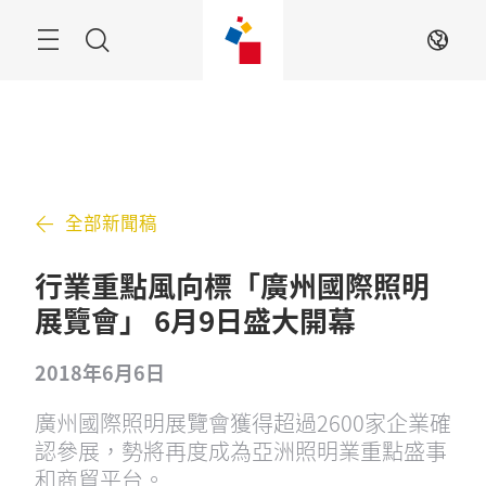
跳
過
搜
ZH
索
全部新聞稿
行業重點風向標「廣州國際照明
展覽會」 6月9日盛大開幕
2018年6月6日
廣州國際照明展覽會獲得超過2600家企業確
認參展，勢將再度成為亞洲照明業重點盛事
和商貿平台。