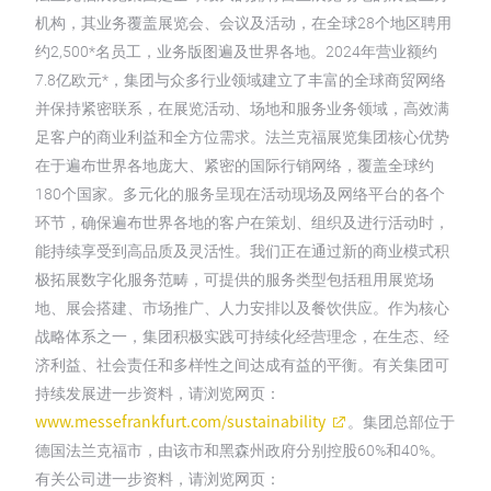
机构，其业务覆盖展览会、会议及活动，在全球28个地区聘用
约2,500*名员工，业务版图遍及世界各地。2024年营业额约
7.8亿欧元*，集团与众多行业领域建立了丰富的全球商贸网络
并保持紧密联系，在展览活动、场地和服务业务领域，高效满
足客户的商业利益和全方位需求。法兰克福展览集团核心优势
在于遍布世界各地庞大、紧密的国际行销网络，覆盖全球约
180个国家。多元化的服务呈现在活动现场及网络平台的各个
环节，确保遍布世界各地的客户在策划、组织及进行活动时，
能持续享受到高品质及灵活性。我们正在通过新的商业模式积
极拓展数字化服务范畴，可提供的服务类型包括租用展览场
地、展会搭建、市场推广、人力安排以及餐饮供应。作为核心
战略体系之一，集团积极实践可持续化经营理念，在生态、经
济利益、社会责任和多样性之间达成有益的平衡。有关集团可
持续发展进一步资料，请浏览网页：
www.messefrankfurt.com/sustainability
。集团总部位于
德国法兰克福市，由该市和黑森州政府分别控股60%和40%。
有关公司进一步资料，请浏览网页：