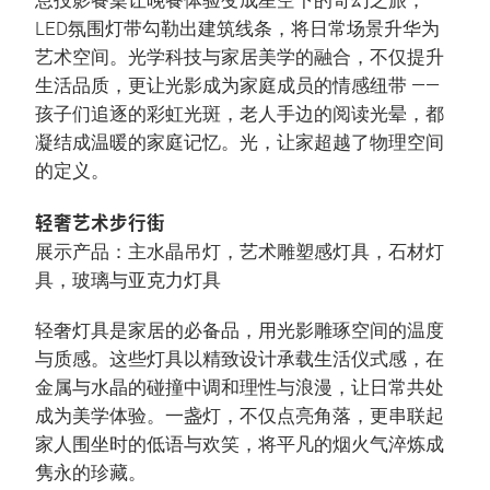
息投影餐桌让晚餐体验变成星空下的奇幻之旅；
LED氛围灯带勾勒出建筑线条，将日常场景升华为
艺术空间。光学科技与家居美学的融合，不仅提升
生活品质，更让光影成为家庭成员的情感纽带 ——
孩子们追逐的彩虹光斑，老人手边的阅读光晕，都
凝结成温暖的家庭记忆。光，让家超越了物理空间
的定义。
轻奢艺术步行街
展示产品：主水晶吊灯，艺术雕塑感灯具，石材灯
具，玻璃与亚克力灯具
轻奢灯具是家居的必备品，用光影雕琢空间的温度
与质感。这些灯具以精致设计承载生活仪式感，在
金属与水晶的碰撞中调和理性与浪漫，让日常共处
成为美学体验。一盏灯，不仅点亮角落，更串联起
家人围坐时的低语与欢笑，将平凡的烟火气淬炼成
隽永的珍藏。